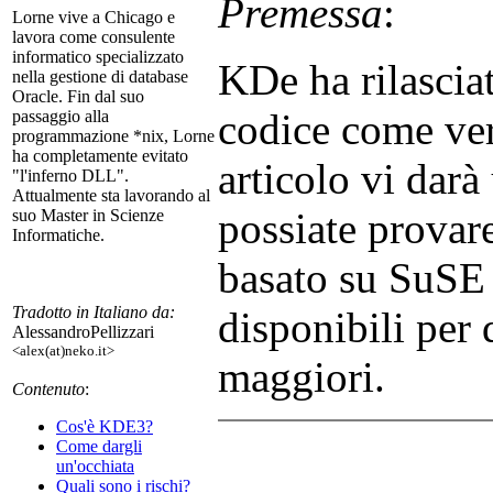
Premessa
:
Lorne vive a Chicago e
lavora come consulente
informatico specializzato
KDe ha rilasciat
nella gestione di database
Oracle. Fin dal suo
codice come ver
passaggio alla
programmazione *nix, Lorne
ha completamente evitato
articolo vi dar
"l'inferno DLL".
Attualmente sta lavorando al
possiate provare
suo Master in Scienze
Informatiche.
basato su SuSE 
Tradotto in Italiano da:
disponibili per 
AlessandroPellizzari
<alex(at)neko.it>
maggiori.
Contenuto
:
Cos'è KDE3?
Come dargli
un'occhiata
Quali sono i rischi?