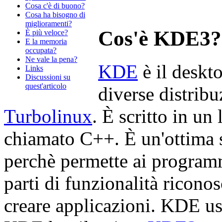
Cosa c'è di buono?
Cosa ha bisogno di
miglioramenti?
Cos'è KDE3?
È più veloce?
E la memoria
occupata?
Ne vale la pena?
KDE
è il deskt
Links
Discussioni su
quest'articolo
diverse distrib
Turbolinux
. È scritto in un
chiamato C++. È un'ottima s
perchè permette ai programm
parti di funzionalità riconos
creare applicazioni. KDE us