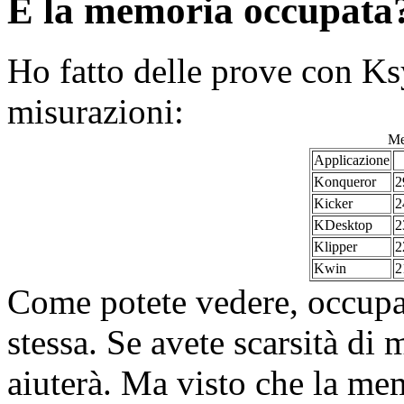
E la memoria occupata
Ho fatto delle prove con Ks
misurazioni:
Me
Applicazione
Konqueror
2
Kicker
2
KDesktop
2
Klipper
2
Kwin
2
Come potete vedere, occup
stessa. Se avete scarsità di
aiuterà. Ma visto che la me