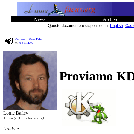
News
|
Archivo
Questo documento è disponibile in:
English
Cast
Convert to GutenPalm
or
to PalmDoc
Proviamo K
Lorne Bailey
<lorne(at)linuxfocus.org>
L'autore: