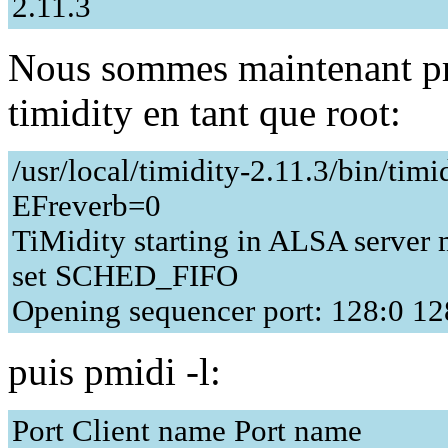
2.11.3
Nous sommes maintenant prê
timidity en tant que root:
/usr/local/timidity-2.11.3/bin/timi
EFreverb=0
TiMidity starting in ALSA server
set SCHED_FIFO
Opening sequencer port: 128:0 12
puis pmidi -l:
Port Client name Port name