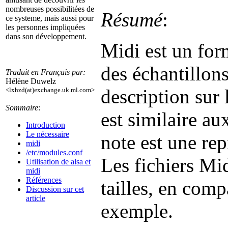
nombreuses possibilitées de
Résumé
:
ce systeme, mais aussi pour
les personnes impliquées
dans son développement.
Midi est un form
des échantillon
Traduit en Français par:
Hélène Duwelz
description sur 
<lxhzd(at)exchange.uk.ml.com>
Sommaire
:
est similaire au
Introduction
Le nécessaire
note est une re
midi
/etc/modules.conf
Les fichiers Mid
Utilisation de alsa et
midi
Références
tailles, en comp
Discussion sur cet
article
exemple.