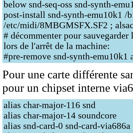
below snd-seq-oss snd-synth-emu
post-install snd-synth-emu10k1 /b
/etc/midi/8MBGMSFX.SF2 ; alsact
# décommenter pour sauvegarder 
lors de l'arrêt de la machine:
#pre-remove snd-synth-emu10k1 al
Pour une carte différente s
pour un chipset interne via
alias char-major-116 snd
alias char-major-14 soundcore
alias snd-card-0 snd-card-via686a