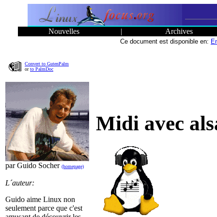
Nouvelles
|
Archives
Ce document est disponible en:
En
Convert to GutenPalm
or
to PalmDoc
Midi avec als
par Guido Socher
(homepage)
L´auteur:
Guido aime Linux non
seulement parce que c'est
amusant de découvrir les