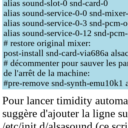
alias sound-slot-0 snd-card-0
alias sound-service-0-0 snd-mixer
alias sound-service-0-3 snd-pcm-o
alias sound-service-0-12 snd-pcm-
# restore original mixer:
post-install snd-card-via686a alsac
# décommenter pour sauver les pa
de l'arrêt de la machine:
#pre-remove snd-synth-emu10k1 al
Pour lancer timidity autom
suggère d'ajouter la ligne su
/etc/init.d/alsasound (ce scri