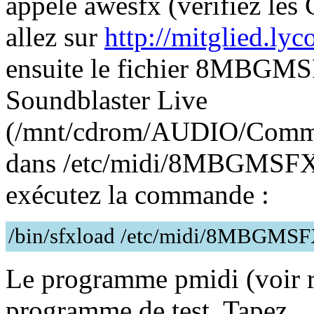
appelé awesfx (vérifiez les 
allez sur
http://mitglied.ly
ensuite le fichier 8MBGM
Soundblaster Live
(/mnt/cdrom/AUDIO/Co
dans /etc/midi/8MBGMSFX.S
exécutez la commande :
/bin/sfxload /etc/midi/8MBGMS
Le programme pmidi (voir r
programme de test. Tapez