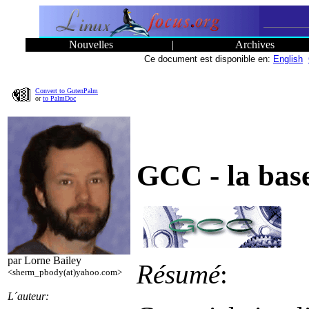
Nouvelles
|
Archives
Ce document est disponible en:
English
Convert to GutenPalm
or
to PalmDoc
GCC - la base
par Lorne Bailey
Résumé
:
<sherm_pbody(at)yahoo.com>
L´auteur: