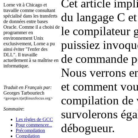
Cet article imp
Lorne vit à Chicago et
travaille comme consultant
du langage C et
spécialisé dans les transferts
de données entre bases
le compilateur 
Oracle. Comme il a choisi de
programmer en
environnement Unix
puissiez invoqu
exclusivement, Lorne a pu
ainsi éviter "l'enfer des
de commande po
DLL". Il travaille
actuellement à sa maîtrise en
informatique.
Nous verrons en
et comment vous
Traduit en Français par:
Georges Tarbouriech
compilation de
<georges.t(at)linuxfocus.org>
Sommaire
:
survolerons égal
Les règles de GCC
débogueur.
Pour commencer...
Précompilation
Compilation