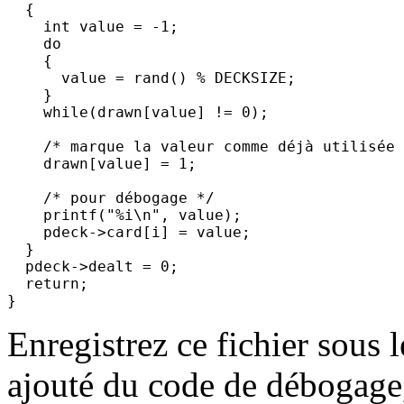
  {

    int value = -1;

    do

    {

      value = rand() % DECKSIZE;

    }

    while(drawn[value] != 0);

    /* marque la valeur comme déjà utilisée 
    drawn[value] = 1;

    /* pour débogage */

    printf("%i\n", value);

    pdeck->card[i] = value;

  }

  pdeck->dealt = 0;

  return;

Enregistrez ce fichier sous
ajouté du code de débogage,