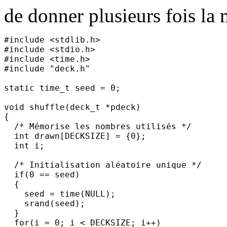
de donner plusieurs fois la 
#include <stdlib.h>

#include <stdio.h>

#include <time.h>

#include "deck.h"

static time_t seed = 0;

void shuffle(deck_t *pdeck)

{

  /* Mémorise les nombres utilisés */

  int drawn[DECKSIZE] = {0};

  int i;

  /* Initialisation aléatoire unique */

  if(0 == seed)

  {

    seed = time(NULL);

    srand(seed);

  }

  for(i = 0; i < DECKSIZE; i++)
