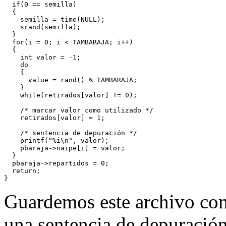
  if(0 == semilla)

  {

    semilla = time(NULL);

    srand(semilla);

  }

  for(i = 0; i < TAMBARAJA; i++)

  {

    int valor = -1;

    do

    {

      value = rand() % TAMBARAJA;

    }

    while(retirados[valor] != 0);

    /* marcar valor como utilizado */

    retirados[valor] = 1;

    /* sentencia de depuración */

    printf("%i\n", valor);

    pbaraja->naipe[i] = valor;

  }

  pbaraja->repartidos = 0;

  return;

Guardemos este archivo c
una sentencia de depuració