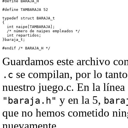
#define BARAJA_H

#define TAMBARAJA 52

typedef struct BARAJA_t

{

  int naipe[TAMBARAJA];

  /* número de naipes empleados */

  int repartidos;

}baraja_t;

Guardamos este archivo c
se compilan, por lo tant
.c
nuestro juego.c. En la líne
y en la 5,
"baraja.h"
bara
que no hemos cometido nin
nuevamente.