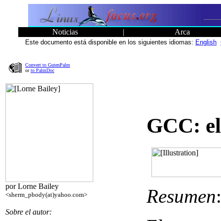
Noticias
|
Arca
Este documento está disponible en los siguientes idiomas:
English
Convert to GutenPalm
or
to PalmDoc
GCC: el
por Lorne Bailey
Resumen
<sherm_pbody(at)yahoo.com>
Sobre el autor: