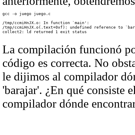
anteriormente, obtendremos
gcc -o juego juego.c

/tmp/ccmiHnJX.o: In function `main':

/tmp/ccmiHnJX.o(.text+0xf): undefined reference to `bar
collect2: ld returned 1 exit status

La compilación funcionó por
código es correcta. No obst
le dijimos al compilador dó
'barajar'. ¿En qué consiste e
compilador dónde encontrar