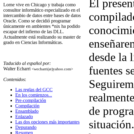
El presen
Lorne vive en Chicago y trabaja como
consultor informático especializado en el
compilad
intercambio de datos entre bases de datos
Oracle. Como se decidió programar
conocimie
únicamente en ambientes *nix ha podido
escapar del infierno de las DLL.
Actualmente está realizando su master de
enseñarem
grado en Ciencias Informáticas.
desde la 
Taducido al español por:
fuentes se
Walter Echarri
<wecharri(at)yahoo.com>
Contenidos
:
Seguiremo
Las reglas del GCC
realmente
En los comienzos...
Pre-compilación
Compilación
de progra
Ensamblado
Enlazado
situación
Las dos opciones más importantes
Depurando
Resumen