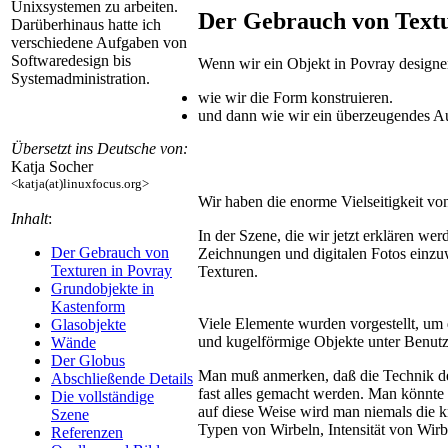
Unixsystemen zu arbeiten.
Der Gebrauch von Textu
Darüberhinaus hatte ich
verschiedene Aufgaben von
Softwaredesign bis
Wenn wir ein Objekt in Povray designe
Systemadministration.
wie wir die Form konstruieren.
und dann wie wir ein überzeugendes Au
Übersetzt ins Deutsche von:
Katja Socher
<katja(at)linuxfocus.org>
Wir haben die enorme Vielseitigkeit v
Inhalt
:
In der Szene, die wir jetzt erklären w
Der Gebrauch von
Zeichnungen und digitalen Fotos einz
Texturen in Povray
Texturen.
Grundobjekte in
Kastenform
Viele Elemente wurden vorgestellt, um 
Glasobjekte
und kugelförmige Objekte unter Benut
Wände
Der Globus
Man muß anmerken, daß die Technik des 
Abschließende Details
fast alles gemacht werden. Man könnte 
Die vollständige
auf diese Weise wird man niemals die k
Szene
Typen von Wirbeln, Intensität von Wirbel
Referenzen