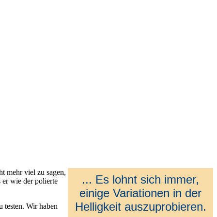
ht mehr viel zu sagen,
... Es lohnt sich immer,
er wie der polierte
einige Variationen in der
Helligkeit auszuprobieren.
u testen. Wir haben