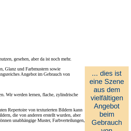
utzen, gesehen, aber da ist noch mehr.
ben, Glanz und Farbmustern sowie
... dies ist
lungsreiches Angebot im Gebrauch von
eine Szene
aus dem
n. Wir werden lernen, flache, zylindrische
vielfältigen
Angebot
en Repertoire von texturierten Bildern kann
beim
dern, die von anderen erstellt wurden, aber
r können unabhängige Muster, Farbverteilungen,
Gebrauch
von