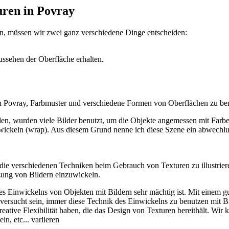
ren in Povray
n, müssen wir zwei ganz verschiedene Dinge entscheiden:
ssehen der Oberfläche erhalten.
on Povray, Farbmuster und verschiedene Formen von Oberflächen zu ben
erden, wurden viele Bilder benutzt, um die Objekte angemessen mit Far
uwickeln (wrap). Aus diesem Grund nenne ich diese Szene ein abwech
die verschiedenen Techniken beim Gebrauch von Texturen zu illustriere
zung von Bildern einzuwickeln.
Einwickelns von Objekten mit Bildern sehr mächtig ist. Mit einem gut
versucht sein, immer diese Technik des Einwickelns zu benutzen mit Bil
reative Flexibilität haben, die das Design von Texturen bereithält. Wi
n, etc... variieren