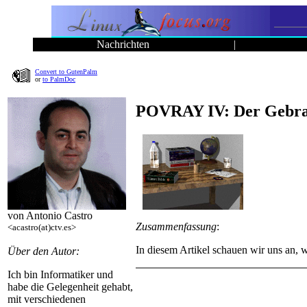
Nachrichten
|
Convert to GutenPalm
or
to PalmDoc
POVRAY IV: Der Gebrau
von Antonio Castro
Zusammenfassung
:
<acastro(at)ctv.es>
In diesem Artikel schauen wir uns an, 
Über den Autor:
Ich bin Informatiker und
habe die Gelegenheit gehabt,
mit verschiedenen