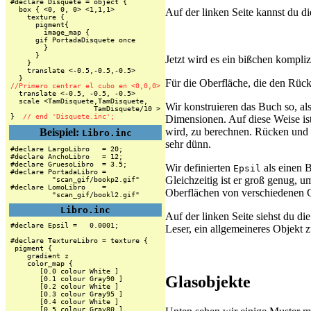
#declare Disquete = object {

  box { <0, 0, 0> <1,1,1>

Auf der linken Seite kannst du d
    texture {

      pigment{

        image_map {

      gif PortadaDisquete once

        }

      }

Jetzt wird es ein bißchen kompli
    }

    translate <-0.5,-0.5,-0.5>

Für die Oberfläche, die den Rück
//Primero centrar el cubo en <0,0,0>
  scale <TamDisquete,TamDisquete,

Wir konstruieren das Buch so, al
                    TamDisquete/10 >

}  
// end 'Disquete.inc';
Dimensionen. Auf diese Weise ist
wird, zu berechnen. Rücken und 
Beispiel:
Libro.inc
sehr dünn.
#declare LargoLibro   = 20;

#declare AnchoLibro   = 12;

#declare GruesoLibro  = 3.5;

Wir definierten
als einen 
Epsil
#declare PortadaLibro =

Gleichzeitig ist er groß genug, 
          "scan_gif/bookp2.gif"

#declare LomoLibro    =

Oberflächen von verschiedenen G
          "scan_gif/bookl2.gif"
Libro.inc
Auf der linken Seite siehst du di
#declare Epsil =   0.0001;

Leser, ein allgemeineres Objekt zu
#declare TextureLibro = texture {

 pigment {

    gradient z

    color_map {

       [0.0 colour White ]

Glasobjekte
       [0.1 colour Gray90 ]

       [0.2 colour White ]

       [0.3 colour Gray95 ]

       [0.4 colour White ]

       [0.5 colour Gray80 ]
