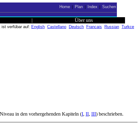
Home
Plan
Index
Suchen
|
|
|
|
Über uns
ist verfübar auf:
English
Castellano
Deutsch
Francais
Russian
Turkce
n Niveau in den vorhergehenden Kapiteln (
I
,
II
,
III
) beschrieben.