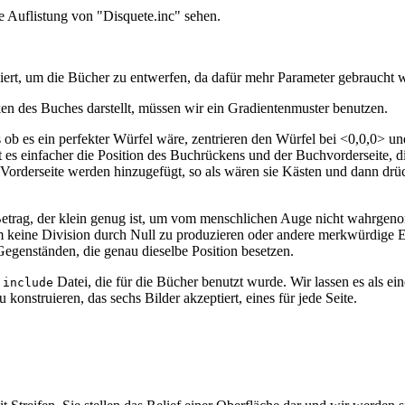
ie Auflistung von "Disquete.inc" sehen.
ziert, um die Bücher zu entwerfen, da dafür mehr Parameter gebraucht 
en des Buches darstellt, müssen wir ein Gradientenmuster benutzen.
s ob es ein perfekter Würfel wäre, zentrieren den Würfel bei <0,0,0> 
 es einfacher die Position des Buchrückens und der Buchvorderseite, die
Vorderseite werden hinzugefügt, so als wären sie Kästen und dann dr
Betrag, der klein genug ist, um vom menschlichen Auge nicht wahrge
um keine Division durch Null zu produzieren oder andere merkwürdige E
egenständen, die genau dieselbe Position besetzen.
e
Datei, die für die Bücher benutzt wurde. Wir lassen es als e
include
 konstruieren, das sechs Bilder akzeptiert, eines für jede Seite.