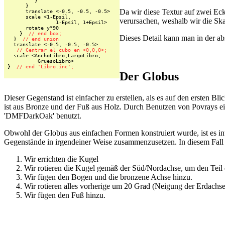
         }

      }

Da wir diese Textur auf zwei Ec
      translate <-0.5, -0.5, -0.5>

      scale <1-Epsil,

verursachen, weshalb wir die Ska
                1-Epsil, 1+Epsil>

      rotate y*90

    }  
// end box;
Dieses Detail kann man in der ab
  }  
// end union
  translate <-0.5, -0.5, -0.5>

// Centrar el cubo en <0,0,0>;
  scale <AnchoLibro,LargoLibro,

          GruesoLibro>

}  
// end 'Libro.inc';
Der Globus
Dieser Gegenstand ist einfacher zu erstellen, als es auf den ersten Bl
ist aus Bronze und der Fuß aus Holz. Durch Benutzen von Povrays ei
'DMFDarkOak' benutzt.
Obwohl der Globus aus einfachen Formen konstruiert wurde, ist es inte
Gegenstände in irgendeiner Weise zusammenzusetzen. In diesem Fall g
Wir errichten die Kugel
Wir rotieren die Kugel gemäß der Süd/Nordachse, um den Teil d
Wir fügen den Bogen und die bronzene Achse hinzu.
Wir rotieren alles vorherige um 20 Grad (Neigung der Erdachse
Wir fügen den Fuß hinzu.