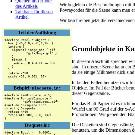
Quellen und Bilder
Wir begleiten die Beschreibungen mit Il
des Artikels
Povraycodes für die Szene kann man er
Talkback für diesen
Artikel
Wir beschreiben jetzt die verschiedene
Teil der Auflistung
#declare Papel = object {

  box { <0,0,0,> <1,1,1>  }

Grundobjekte in Ka
  texture {

    pigment{ image_map { gif

            "gifs/hoja.gif" }

    }

    finish {

In diesem Abschnitt sprechen wir 
     ambient 0.4 diffuse 0.6

sind. In unserer Szene kann ein B
    }

  }

da sie einige Millimeter dick sind
  rotate x*90

In beiden Fällen benutzen wir für
Beispiel:
Objekte. Im Fall der Bücher benut
Disquete.inc
dieser Gegenstände.
#declare TamDisquete  = 5;

#declare PortadaDisquete =

          "gifs/disquete1.gif"

Für das Blatt Papier ist es nicht 
#include "Disquete.inc"

Würfel um 90 Grad auf der x-Ach
object { Disquete

  rotate x*90

Proportionen. Wir geben den Blät
  translate <80, -10, 147>

}
Die Disketten sind Gegenstände,
Disquete.inc
benutzen, um die Dimensionen der 
#declare Epsil =   0.0001;
