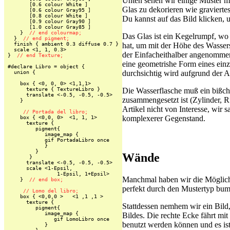
Unten sehen wir einige Muster mit
       [0.6 colour White ]

Glas zu dekorieren wie graviert
       [0.6 colour Gray95 ]

       [0.8 colour White ]

Du kannst auf das Bild klicken, 
       [0.9 colour Gray90 ]

       [1.0 colour Gray85 ]

    }  
// end colourmap;
Das Glas ist ein Kegelrumpf, wo 
  }  
// end pigment;
  finish { ambient 0.3 diffuse 0.7 }

hat, um mit der Höhe des Wassers
  scale <1, 1, 0.3>

der Einfacheithalber angenommen
}  
// end Texture;
eine geometrishe Form eines einzi
#declare Libro = object {

durchsichtig wird aufgrund der 
  union {

    box { <0, 0, 0> <1,1,1>

      texture { TextureLibro }

Die Wasserflasche muß ein bißch
      translate <-0.5, -0.5, -0.5>

zusammengesetzt ist (Zylinder, R
    }

Artikel nicht von Interesse, wir s
// Portada del libro;
komplexerer Gegenstand.
    box { <0,0, 0>  <1, 1, 1>

      texture {

         pigment{

            image_map {

            gif PortadaLibro once

            }

         }

Wände
       }

      translate <-0.5, -0.5, -0.5>

      scale <1-Epsil,

                1-Epsil, 1+Epsil>

Manchmal haben wir die Möglich
    }  
// end box;
perfekt durch den Mustertyp bump
// Lomo del libro;
    box { <0,0,0 >   <1 ,1 ,1 >

      texture {

Stattdessen nemhem wir ein Bild,
         pigment{

            image_map {

Bildes. Die rechte Ecke fährt mit
               gif LomoLibro once

benutzt werden können und es ist
            }
