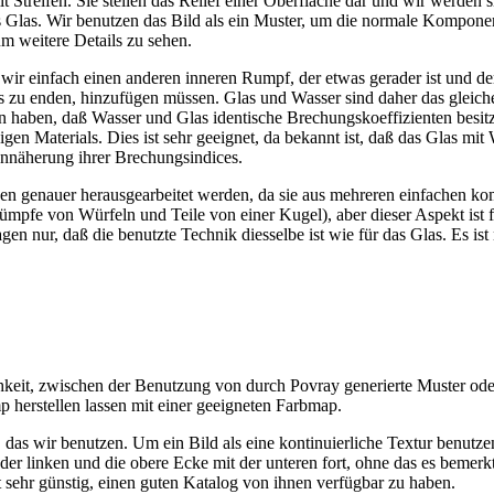
 Streifen. Sie stellen das Relief einer Oberfläche dar und wir werden 
es Glas. Wir benutzen das Bild als ein Muster, um die normale Kompon
um weitere Details zu sehen.
wir einfach einen anderen inneren Rumpf, der etwas gerader ist und der
 zu enden, hinzufügen müssen. Glas und Wasser sind daher das gleiche.
 haben, daß Wasser und Glas identische Brechungskoeffizienten besitz
gen Materials. Dies ist sehr geeignet, da bekannt ist, daß das Glas mit
Annäherung ihrer Brechungsindices.
en genauer herausgearbeitet werden, da sie aus mehreren einfachen k
ümpfe von Würfeln und Teile von einer Kugel), aber dieser Aspekt ist f
agen nur, daß die benutzte Technik diesselbe ist wie für das Glas. Es ist
keit, zwischen der Benutzung von durch Povray generierte Muster ode
 herstellen lassen mit einer geeigneten Farbmap.
 das wir benutzen. Um ein Bild als eine kontinuierliche Textur benutz
 der linken und die obere Ecke mit der unteren fort, ohne das es bemerkt
 sehr günstig, einen guten Katalog von ihnen verfügbar zu haben.