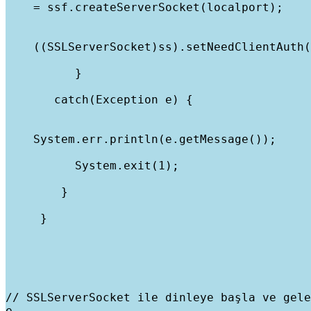
    = ssf.createServerSocket(localport);
    ((SSLServerSocket)ss).setNeedClientAuth(
          }
       catch(Exception e) {
    System.err.println(e.getMessage());
          System.exit(1);
        }
     }
// SSLServerSocket ile dinleye başla ve gele
e
