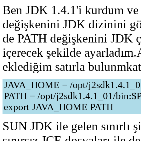
Ben JDK 1.4.1'i kurdum v
değişkenini JDK dizinini gö
de PATH değişkenini JDK çal
içerecek şekilde ayarladım
eklediğim satırla bulunmkat
JAVA_HOME = /opt/j2sdk1.4.1_0
PATH = /opt/j2sdk1.4.1_01/bin:
export JAVA_HOME PATH
SUN JDK ile gelen sınırlı şi
sınırsız JCE dosyaları ile d