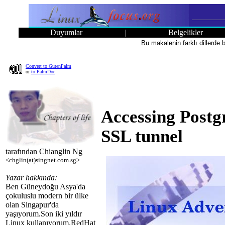
Duyumlar
|
Belgelikler
Bu makalenin farklı dillerde
Convert to GutenPalm
or
to PalmDoc
Accessing Post
SSL tunnel
tarafından Chianglin Ng
<chglin(at)singnet.com.sg>
Yazar hakkında:
Ben Güneydoğu Asya'da
çokuluslu modern bir ülke
olan Singapur'da
yaşıyorum.Son iki yıldır
Linux kullanıyorum.RedHat