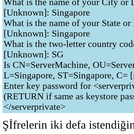
What is the name of your City or 
[Unknown]: Singapore
What is the name of your State or
[Unknown]: Singapore
What is the two-letter country code
[Unknown]: SG
Is CN=ServerMachine, OU=Server
L=Singapore, ST=Singapore, C= [
Enter key password for <serverpri
(RETURN if same as keystore pas
</serverprivate>
Şİfrelerin iki defa istendiğ