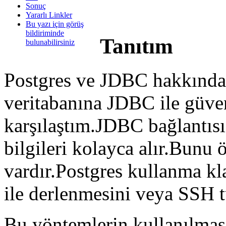
Sonuç
Yararlı Linkler
Bu yazı için görüş
bildiriminde
Tanıtım
bulunabilirsiniz
Postgres ve JDBC hakkında 
veritabanına JDBC ile güven
karşılaştım.JDBC bağlantısı 
bilgileri kolayca alır.Bunu
vardır.Postgres kullanma k
ile derlenmesini veya SSH t
Bu yöntemlerin kullanılması