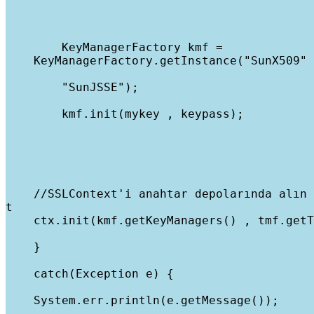
        KeyManagerFactory kmf =

    KeyManagerFactory.getInstance("SunX509" 
        "SunJSSE");
        kmf.init(mykey , keypass);
    //SSLContext'i anahtar depolarında alın 
t

    ctx.init(kmf.getKeyManagers() , tmf.getT
    }
    catch(Exception e) {
    System.err.println(e.getMessage());