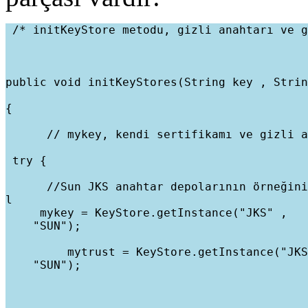
 /* initKeyStore metodu, gizli anahtarı ve g
public void initKeyStores(String key , Strin
{
      // mykey, kendi sertifikamı ve gizli a
 try {
      //Sun JKS anahtar depolarının örneğini
l

     mykey = KeyStore.getInstance("JKS" ,

    "SUN");
         mytrust = KeyStore.getInstance("JKS
    "SUN");