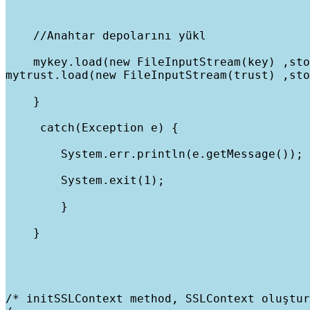
    //Anahtar depolarını yükl
    mykey.load(new FileInputStream(key) ,sto
mytrust.load(new FileInputStream(trust) ,sto
    }
     catch(Exception e) {
        System.err.println(e.getMessage());
        System.exit(1);
        }
    }
/* initSSLContext method, SSLContext oluştur