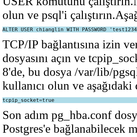
USER komutunu çalıştırın.N
olun ve psql'i çalıştırın.Aş
ALTER USER chianglin WITH PASSWORD 'test1234
TCP/IP bağlantısına izin ve
dosyasını açın ve tcpip_soc
8'de, bu dosya /var/lib/pgsq
kullanıcı olun ve aşağıdaki 
tcpip_socket=true
Son adım pg_hba.conf dosy
Postgres'e bağlanabilecek m