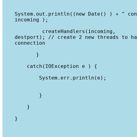
    System.out.println((new Date() ) + " con
    incoming );
             createHandlers(incoming,

    destport); // create 2 new threads to ha
    connection
           }
        catch(IOException e ) {
            System.err.println(e);
            }
        }
    }