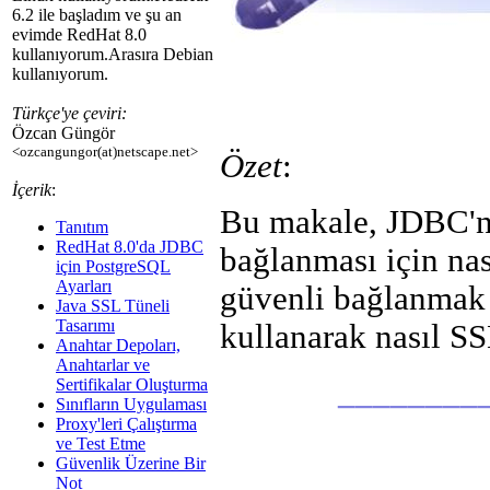
6.2 ile başladım ve şu an
evimde RedHat 8.0
kullanıyorum.Arasıra Debian
kullanıyorum.
Türkçe'ye çeviri:
Özcan Güngör
<ozcangungor(at)netscape.net>
Özet
:
İçerik
:
Bu makale, JDBC'n
Tanıtım
RedHat 8.0'da JDBC
bağlanması için nas
için PostgreSQL
Ayarları
güvenli bağlanmak 
Java SSL Tüneli
Tasarımı
kullanarak nasıl SSL
Anahtar Depoları,
Anahtarlar ve
________
Sertifikalar Oluşturma
Sınıfların Uygulaması
Proxy'leri Çalıştırma
ve Test Etme
Güvenlik Üzerine Bir
Not