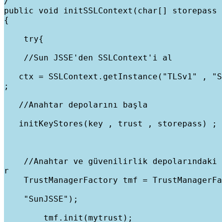
/

public void initSSLContext(char[] storepass 
{
    try{
    //Sun JSSE'den SSLContext'i al
   ctx = SSLContext.getInstance("TLSv1" , "S
;
   //Anahtar depolarını başla
   initKeyStores(key , trust , storepass) ;
    //Anahtar ve güvenilirlik depolarındaki 
r

    TrustManagerFactory tmf = TrustManagerFa
    "SunJSSE");
        tmf.init(mytrust);