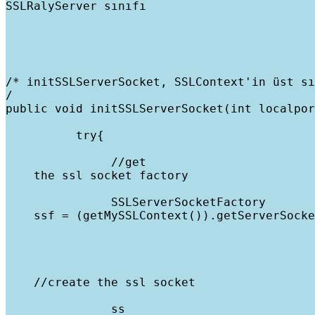
SSLRalyServer sınıfı
/* initSSLServerSocket, SSLContext'in üst sı
/

public void initSSLServerSocket(int localpor
          try{
               //get

    the ssl socket factory
               SSLServerSocketFactory

    ssf = (getMySSLContext()).getServerSocke
    //create the ssl socket
               ss
