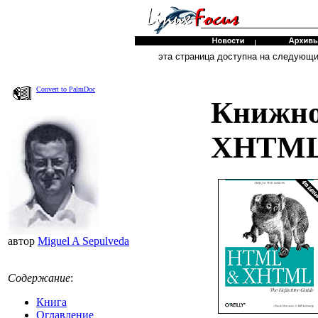
эта страница доступна на следующ
Convert to PalmDoc
Книжно
XHTML,
автор
Miguel A Sepulveda
Содержание
:
Книга
Оглавление