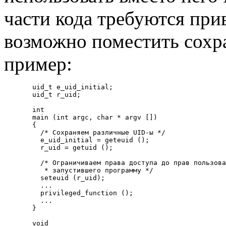
части кода требуются при
возможно поместить сохр
пример:
  uid_t e_uid_initial;

  uid_t r_uid;

  int

  main (int argc, char * argv [])

  {

    /* Сохраняем различные UID-ы */

    e_uid_initial = geteuid ();

    r_uid = getuid ();

    /* Ограничиваем права доступа до прав пользова
     * запустившего программу */

    seteuid (r_uid);

    ...

    privileged_function ();

    ...

  }

  void
