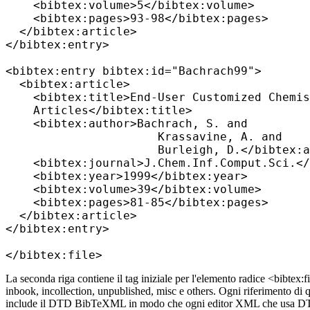
    <bibtex:volume>5</bibtex:volume>

    <bibtex:pages>93-98</bibtex:pages>

  </bibtex:article>

</bibtex:entry>

<bibtex:entry bibtex:id="Bachrach99">

  <bibtex:article>

    <bibtex:title>End-User Customized Chemis
    Articles</bibtex:title>

    <bibtex:author>Bachrach, S. and

                      Krassavine, A. and

                      Burleigh, D.</bibtex:a
    <bibtex:journal>J.Chem.Inf.Comput.Sci.</
    <bibtex:year>1999</bibtex:year>

    <bibtex:volume>39</bibtex:volume>

    <bibtex:pages>81-85</bibtex:pages>

  </bibtex:article>

</bibtex:entry>

La seconda riga contiene il tag iniziale per l'elemento radice <bibtex:
inbook, incollection, unpublished, misc e others. Ogni riferimento di q
include il DTD BibTeXML in modo che ogni editor XML che usa DTD 