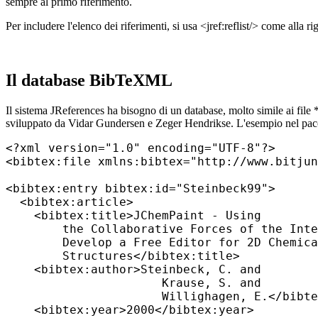
sempre al primo riferimento.
Per includere l'elenco dei riferimenti, si usa <jref:reflist/> come alla 
Il database BibTeXML
Il sistema JReferences ha bisogno di un database, molto simile ai f
sviluppato da Vidar Gundersen e Zeger Hendrikse. L'esempio nel pac
<?xml version="1.0" encoding="UTF-8"?>

<bibtex:file xmlns:bibtex="http://www.bitjun
<bibtex:entry bibtex:id="Steinbeck99">

  <bibtex:article>

    <bibtex:title>JChemPaint - Using

        the Collaborative Forces of the Inte
        Develop a Free Editor for 2D Chemica
        Structures</bibtex:title>

    <bibtex:author>Steinbeck, C. and

                      Krause, S. and

                      Willighagen, E.</bibte
    <bibtex:year>2000</bibtex:year>
