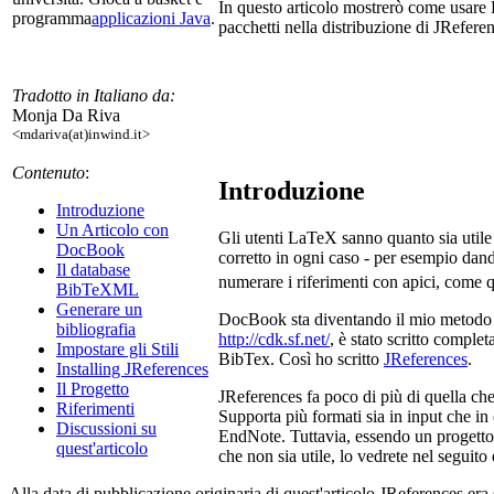
In questo articolo mostrerò come usare 
programma
applicazioni Java
.
pacchetti nella distribuzione di JRefere
Tradotto in Italiano da:
Monja Da Riva
<mdariva(at)inwind.it>
Contenuto
:
Introduzione
Introduzione
Un Articolo con
Gli utenti LaTeX sanno quanto sia utile 
DocBook
corretto in ogni caso - per esempio dan
Il database
numerare i riferimenti con apici, come 
BibTeXML
Generare un
DocBook sta diventando il mio metodo pre
bibliografia
http://cdk.sf.net/
, è stato scritto compl
Impostare gli Stili
BibTex. Così ho scritto
JReferences
.
Installing JReferences
Il Progetto
JReferences fa poco di più di quella ch
Riferimenti
Supporta più formati sia in input che i
Discussioni su
EndNote. Tuttavia, essendo un progetto 
quest'articolo
che non sia utile, lo vedrete nel seguito 
Alla data di pubblicazione originaria di quest'articolo JReferences era