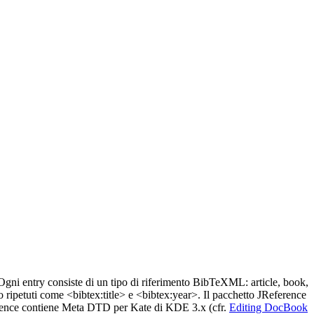
. Ogni entry consiste di un tipo di riferimento BibTeXML: article, book,
no ripetuti come <bibtex:title> e <bibtex:year>. Il pacchetto JReference
ence contiene Meta DTD per Kate di KDE 3.x (cfr.
Editing DocBook