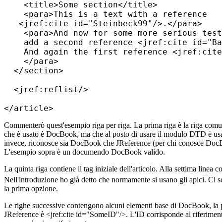
    <title>Some section</title>

    <para>This is a text with a reference

   <jref:cite id="Steinbeck99"/>.</para>

    <para>And now for some more serious test
    add a second reference <jref:cite id="Ba
    And again the first reference <jref:cite
    </para>

  </section>

  <jref:reflist/>

Commenterò quest'esempio riga per riga. La prima riga è la riga comun
che è usato è DocBook, ma che al posto di usare il modulo DTD è us
invece, riconosce sia DocBook che JReference (per chi conosce DocBo
L'esempio sopra è un documendo DocBook valido.
La quinta riga contiene il tag iniziale dell'articolo. Alla settima lin
Nell'introduzione ho già detto che normamente si usano gli apici. Ci 
la prima opzione.
Le righe successive contengono alcuni elementi base di DocBook, la pro
JReference è <jref:cite id="SomeID"/>. L'ID corrisponde al riferimento 