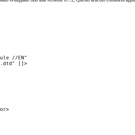
ule //EN"

.dtd" []>
