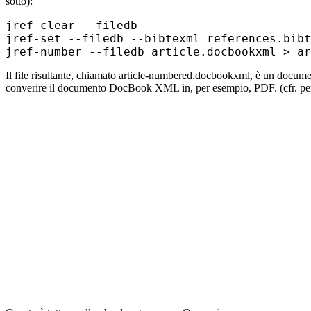
sotto):
jref-clear --filedb

jref-set --filedb --bibtexml references.bibt
Il file risultante, chiamato article-numbered.docbookxml, è un docum
converire il documento DocBook XML in, per esempio, PDF. (cfr. p