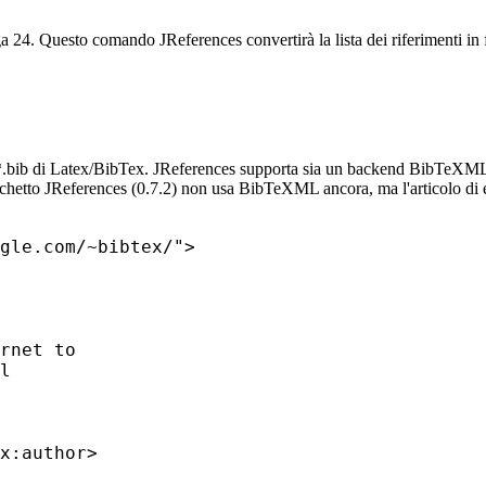
riga 24. Questo comando JReferences convertirà la lista dei riferimenti in
ile *.bib di Latex/BibTex. JReferences supporta sia un backend BibTeX
chetto JReferences (0.7.2) non usa BibTeXML ancora, ma l'articolo di
gle.com/~bibtex/">

rnet to

l

x:author>
