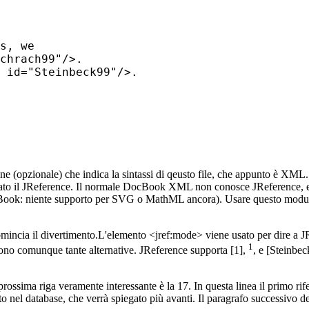
s, we

chrach99"/>.

 id="Steinbeck99"/>.

e (opzionale) che indica la sintassi di qeusto file, che appunto è XML
ato il JReference. Il normale DocBook XML non conosce JReference, e
ok: niente supporto per SVG o MathML ancora). Usare questo modulo, q
ea comincia il divertimento.L'elemento <jref:mode> viene usato per dire a
1
sono comunque tante alternative. JReference supporta [1],
, e [Steinbec
ssima riga veramente interessante è la 17. In questa linea il primo rife
nel database, che verrà spiegato più avanti. Il paragrafo successivo del