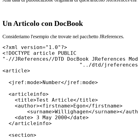
Un Articolo con DocBook
Consideriamo l'esempio che trovate nel pacchetto JReferences.
<?xml version="1.0"?>

<!DOCTYPE article PUBLIC

"-//JReferences//DTD DocBook JReferences Mod
                         "../dtd/jreferences
<article>

  <jref:mode>Number</jref:mode>

  <articleinfo>

    <title>Test Article</title>

    <author><firstname>Egon</firstname>

	<surname>Willighagen</surname></author>

    <date> 3 May 2000</date>

  </articleinfo>

  <section>
