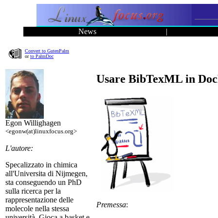
News
|
Convert to GutenPalm
or
to PalmDoc
Usare BibTexML in DocB
Egon Willighagen
<egonw(at)linuxfocus.org>
L'autore:
Specalizzato in chimica
all'Universita di Nijmegen,
sta conseguendo un PhD
sulla ricerca per la
rappresentazione delle
Premessa
:
molecole nella stessa
università. Gioca a basket e