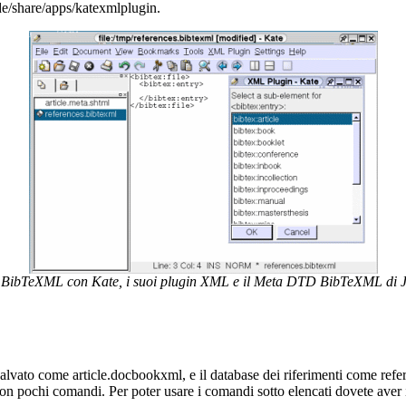
e/share/apps/katexmlplugin.
le BibTeXML con Kate, i suoi plugin XML e il Meta DTD BibTeXML di J
alvato come article.docbookxml, e il database dei riferimenti come ref
con pochi comandi. Per poter usare i comandi sotto elencati dovete aver