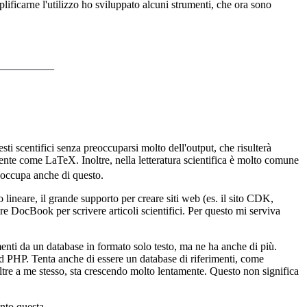
icarne l'utilizzo ho sviluppato alcuni strumenti, che ora sono
___________
ti scentifici senza preoccuparsi molto dell'output, che risulterà
nte come LaTeX. Inoltre, nella letteratura scientifica è molto comune
 occupa anche di questo.
lineare, il grande supporto per creare siti web (es. il sito CDK,
e DocBook per scrivere articoli scientifici. Per questo mi serviva
nti da un database in formato solo testo, ma ne ha anche di più.
d PHP. Tenta anche di essere un database di riferimenti, come
ltre a me stesso, sta crescendo molto lentamente. Questo non significa
unto questa.