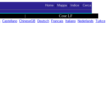
Home
Mappa
Indice
Cerca
|
|
|
|
Cose LF
h
Castellano
ChineseGB
Deutsch
Francais
Italiano
Nederlands
Turkce