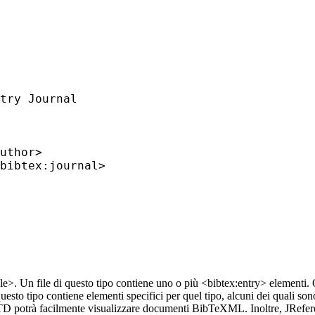
try Journal

uthor>

bibtex:journal>

file>. Un file di questo tipo contiene uno o più <bibtex:entry> elementi
uesto tipo contiene elementi specifici per quel tipo, alcuni dei quali so
potrà facilmente visualizzare documenti BibTeXML. Inoltre, JRefer