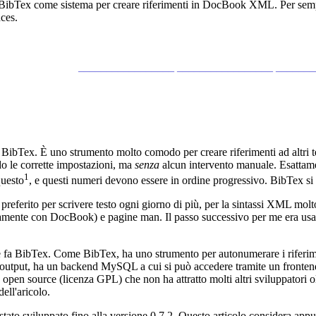
BibTex come sistema per creare riferimenti in DocBook XML. Per semplif
nces.
_________________ _________________ ______
BibTex. È uno strumento molto comodo per creare riferimenti ad altri tes
do le corrette impostazioni, ma
senza
alcun intervento manuale. Esattame
1
questo
, e questi numeri devono essere in ordine progressivo. BibTex si
ferito per scrivere testo ogni giorno di più, per la sintassi XML molto 
etamente con DocBook) e pagine man. Il passo successivo per me era usar
e fa BibTex. Come BibTex, ha uno strumento per autonumerare i riferime
n output, ha un backend MySQL a cui si può accedere tramite un fronten
open source (licenza GPL) che non ha attratto molti altri sviluppatori o
dell'aricolo.
 stato sviluppato fino alla versione 0.7.2. Questo articolo considera app