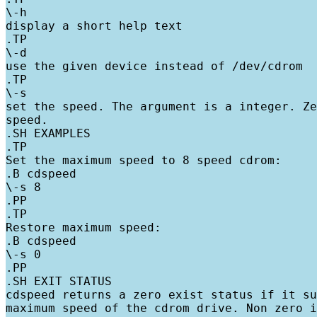
\-h

display a short help text

.TP

\-d

use the given device instead of /dev/cdrom

.TP

\-s

set the speed. The argument is a integer. Ze
speed.

.SH EXAMPLES

.TP

Set the maximum speed to 8 speed cdrom:

.B cdspeed

\-s 8

.PP

.TP

Restore maximum speed:

.B cdspeed

\-s 0

.PP

.SH EXIT STATUS

cdspeed returns a zero exist status if it su
maximum speed of the cdrom drive. Non zero i