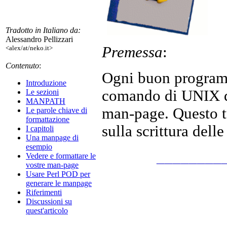
Tradotto in Italiano da:
Alessandro Pellizzari
Premessa
:
<alex/at/neko.it>
Contenuto
:
Ogni buon programm
Introduzione
comando di UNIX d
Le sezioni
MANPATH
man-page. Questo tu
Le parole chiave di
formattazione
sulla scrittura dell
I capitoli
Una manpage di
esempio
________
Vedere e formattare le
vostre man-page
Usare Perl POD per
generare le manpage
Riferimenti
Discussioni su
quest'articolo