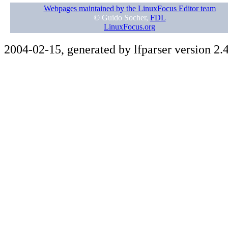
Webpages maintained by the LinuxFocus Editor team
© Guido Socher,
FDL
LinuxFocus.org
2004-02-15, generated by lfparser version 2.