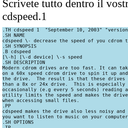
Scrivete tutto dentro il vos
cdspeed.1
.TH cdspeed 1  "September 10, 2003" "version
.SH NAME

cdspeed \- decrease the speed of you cdrom t
.SH SYNOPSIS

.B cdspeed

[\-h] [\-d device] \-s speed

.SH DESCRIPTION

Modern cdrom drives are too fast. It can tak
on a 60x speed cdrom drive to spin it up and
the drive.  The result is that these drives 
than a 8x or 24x drive.  This is especially 
occasionally (e.g every 5 seconds) reading a
utility limits the speed and makes the drive
when accessing small files.

.PP

cdspeed makes the drive also less noisy and 
you want to listen to music on your computer
.SH OPTIONS

.TP
