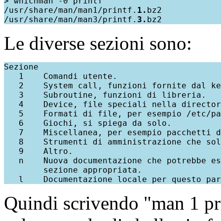
> whichman -0 printf

/usr/share/man/man1/printf.
1.
bz2

/usr/share/man/man3/printf.
3.
Le diverse sezioni sono:
Sezione

   1    Comandi utente.

   2    System call, funzioni fornite dal ke
   3    Subroutine, funzioni di libreria.

   4    Device, file speciali nella director
   5    Formati di file, per esempio /etc/pa
   6    Giochi, si spiega da solo.

   7    Miscellanea, per esempio pacchetti d
   8    Strumenti di amministrazione che sol
   9    Altro.

   n    Nuova documentazione che potrebbe es
        sezione appropriata.

Quindi scrivendo "man 1 pr