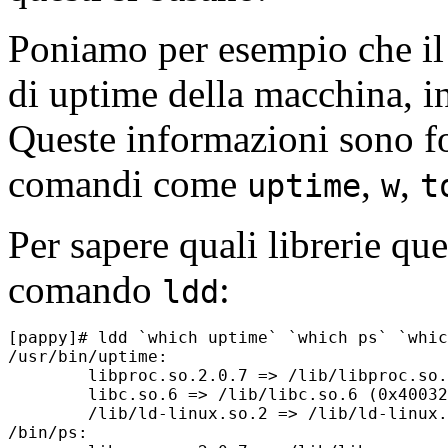
Poniamo per esempio che il 
di uptime della macchina, in
Queste informazioni sono for
comandi come
,
,
uptime
w
t
Per sapere quali librerie que
comando
:
ldd
[pappy]# ldd `which uptime` `which ps` `whic
/usr/bin/uptime:

	libproc.so.2.0.7 => /lib/libproc.so.2.0.7 (0x40025000)

	libc.so.6 => /lib/libc.so.6 (0x40032000)

	/lib/ld-linux.so.2 => /lib/ld-linux.so.2 (0x40000000)

/bin/ps:
