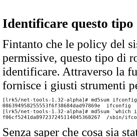
Identificare questo tipo 
Fintanto che le policy del 
permissive, questo tipo di r
identificare. Attraverso la f
fornisce i giusti strumenti pe
[lrk5/net-tools-1.32-alpha]# md5sum ifconfig

086394958255553f6f38684dad97869e  ifconfig

[lrk5/net-tools-1.32-alpha]# md5sum `which i
Senza saper che cosa sia sta