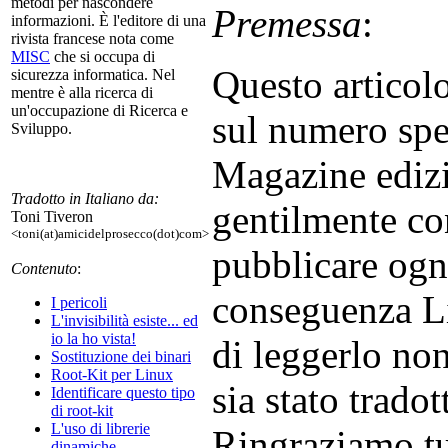
metodi per nascondere
Premessa
:
informazioni. È l'editore di una
rivista francese nota come
MISC
che si occupa di
Questo articolo
sicurezza informatica. Nel
mentre è alla ricerca di
un'occupazione di Ricerca e
sul numero spe
Sviluppo.
Magazine edizi
Tradotto in Italiano da:
gentilmente co
Toni Tiveron
<toni(at)amicidelprosecco(dot)com>
pubblicare ogni
Contenuto
:
conseguenza Li
I pericoli
L'invisibilità esiste... ed
io la ho vista!
di leggerlo no
Sostituzione dei binari
Root-Kit per Linux
sia stato tradot
Identificare questo tipo
di root-kit
L'uso di librerie
Ringraziamo tu
dinamiche