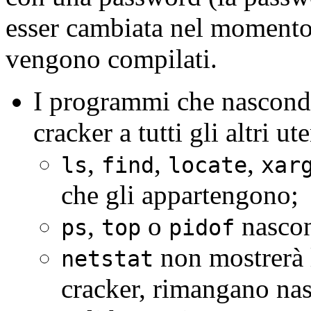
esser cambiata nel momento
vengono compilati.
I programmi che nascondon
cracker a tutti gli altri ut
,
,
,
ls
find
locate
xar
che gli appartengono;
,
o
nascon
ps
top
pidof
non mostrerà l
netstat
cracker, rimangano nas