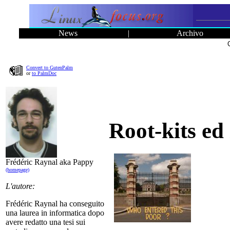
News
|
Archivo
Convert to GutenPalm
or
to PalmDoc
Root-kits ed 
Frédéric Raynal aka Pappy
(homepage)
L'autore:
Frédéric Raynal ha conseguito
una laurea in informatica dopo
avere redatto una tesi sui