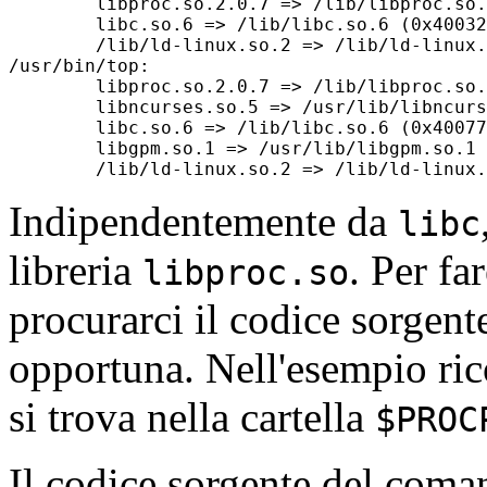
	libproc.so.2.0.7 => /lib/libproc.so.2.0.7 (0x40025000)

	libc.so.6 => /lib/libc.so.6 (0x40032000)

	/lib/ld-linux.so.2 => /lib/ld-linux.so.2 (0x40000000)

/usr/bin/top:

	libproc.so.2.0.7 => /lib/libproc.so.2.0.7 (0x40025000)

	libncurses.so.5 => /usr/lib/libncurses.so.5 (0x40032000)

	libc.so.6 => /lib/libc.so.6 (0x40077000)

	libgpm.so.1 => /usr/lib/libgpm.so.1 (0x401a4000)

Indipendentemente da
libc
libreria
. Per f
libproc.so
procurarci il codice sorgent
opportuna. Nell'esempio ric
si trova nella cartella
$PROC
Il codice sorgente del com