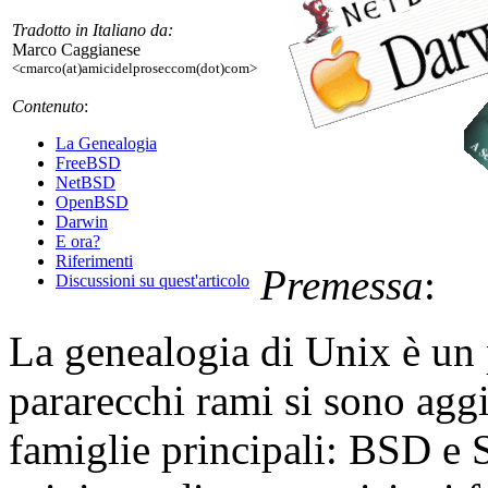
Tradotto in Italiano da:
Marco Caggianese
<cmarco(at)amicidelproseccom(dot)com>
Contenuto
:
La Genealogia
FreeBSD
NetBSD
OpenBSD
Darwin
E ora?
Riferimenti
Premessa
:
Discussioni su quest'articolo
La genealogia di Unix è un
pararecchi rami si sono aggi
famiglie principali: BSD e