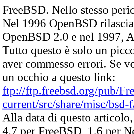
FreeBSD. Nello stesso per
Nel 1996 OpenBSD rilascia 
OpenBSD 2.0 e nel 1997, Ap
Tutto questo è solo un picc
aver commesso errori. Se vol
un occhio a questo link:
ftp://ftp.freebsd.org/pub/F
current/src/share/misc/bsd-f
Alla data di questo articolo,
4.7 per FreeBSD, 1.6 per 