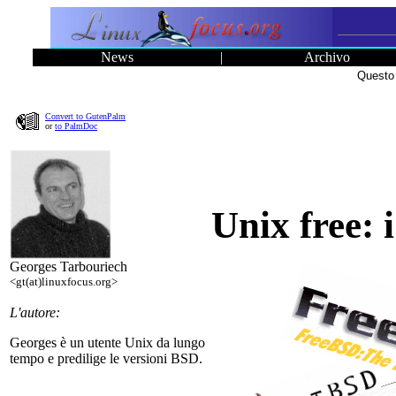
News
|
Archivo
Questo 
Convert to GutenPalm
or
to PalmDoc
Unix free: 
Georges Tarbouriech
<gt(at)linuxfocus.org>
L'autore:
Georges è un utente Unix da lungo
tempo e predilige le versioni BSD.