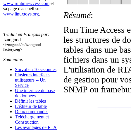
www.runtimeaccess.com
et
sa page d'accueil sur
Résumé
:
www.linuxtoys.org
.
Run Time Access es
Traduit en Français par:
les structures de
Iznogood
<iznogood/at/iznogood-
tables dans une b
factory.org>
fichiers dans un sys
Sommaire
:
L'utilisation de RTA
Survol en 10 secondes
Plusieurs interfaces
de gestion pour vos
utilisateurs -- Un
Service
SNMP ou framebuf
Une interface de base
de données
Définir les tables
_______
L'éditeur de table
Deux commandes
Téléchargement et
Construction
Les avantages de RTA