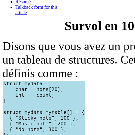
Résumé
Talkback form for this
article
Survol en 10
Disons que vous avez un p
un tableau de structures. Cet
définis comme :
struct mydata {

    char   note[20];

    int    count;

}

struct mydata mytable[] = {

  { "Sticky note", 100 },

  { "Music note", 200 },

  { "No note", 300 },
