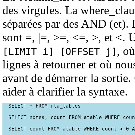
des virgules. La where_clau
séparées par des AND (et).
sont =, |=, >=, <=, >, et <.
, o
[LIMIT i] [OFFSET j]
lignes à retourner et où nou
avant de démarrer la sortie
aider à clarifier la syntaxe.
  SELECT * FROM rta_tables

  SELECT notes, count FROM atable WHERE coun
  SELECT count FROM atable WHERE count > 0 A