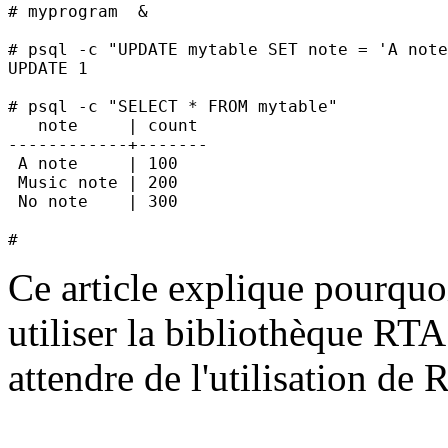
# myprogram  &

# psql -c "UPDATE mytable SET note = 'A note
UPDATE 1

# psql -c "SELECT * FROM mytable"

   note     | count

------------+-------

 A note     | 100

 Music note | 200

 No note    | 300

Ce article explique pourqu
utiliser la bibliothèque RT
attendre de l'utilisation de 