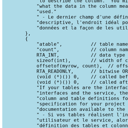
            "to describe the column.  You mi
            "what the data in the column mea
            "used."

            " - Le dernier champ d'une défin
            "descriptive, l'endroit idéal po
            "données et la façon de les util
        },

        {

            "atable",          // table name
            "count",           // column nam
            RTA_INT,           // data type 
            sizeof(int),       // width of c
            offsetof(myrow, count),  // offs
            RTA_READONLY,      // bitwise OR
            (void (*)()) 0,    // called bef
            (void (*)()) 0,    // called aft
            "If your tables are the interfac
            "interfaces and the service, the
            "column and table definitions fo
            "specification for your project 
            "documentation available to the 
            " - Si vos tables réalisent l'in
            "utilisateur et le service, alor
            "définition des tables et colonn