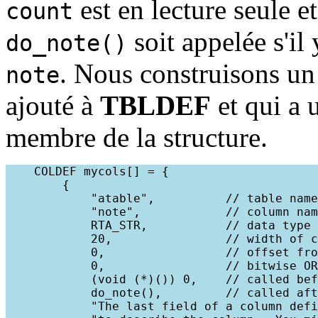
est en lecture seule 
count
soit appelée s'il
do_note()
. Nous construisons un
note
ajouté à
TBLDEF
et qui a
membre de la structure.
    COLDEF mycols[] = {

        {

            "atable",          // table name
            "note",            // column nam
            RTA_STR,           // data type 
            20,                // width of c
            0,                 // offset fro
            0,                 // bitwise OR
            (void (*)()) 0,    // called bef
            do_note(),         // called aft
            "The last field of a column defi