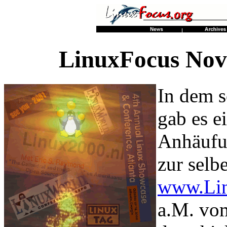
LinuxFocus Nov
In dem 
gab es e
Anhäufun
zur selb
www.Li
a.M. vom