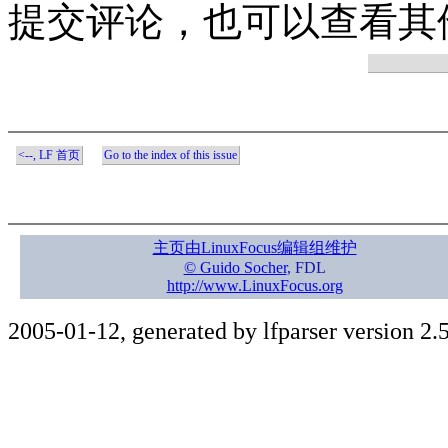
提交评论，也可以查看其
<--, LF 首页
Go to the index of this issue
主页由LinuxFocus编辑组维护
© Guido Socher
, FDL
http://www.LinuxFocus.org
2005-01-12, generated by lfparser version 2.