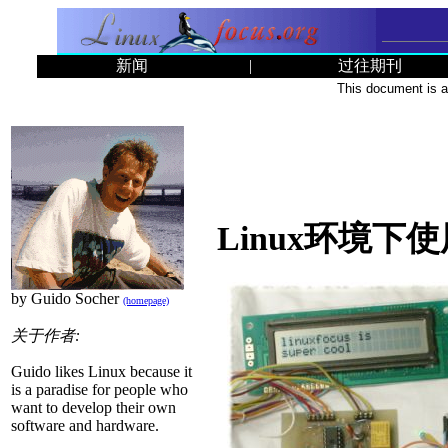
新闻
|
过往期刊
This document is a
Linux环境下
by Guido Socher
(homepage)
关于作者:
Guido likes Linux because it
is a paradise for people who
want to develop their own
software and hardware.