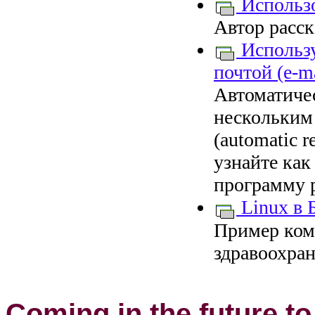
Использо
Автор расс
Использу
почтой (e-ma
Автоматиче
нескольким 
(automatic r
узнайте как
программу 
Linux в 
Пример ком
здравоохран
Coming in the future to