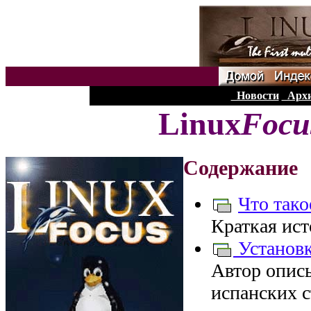
Новости
Арх
Linux
Focu
Содержание
Что тако
Краткая ист
Установк
Автор опис
испанских с