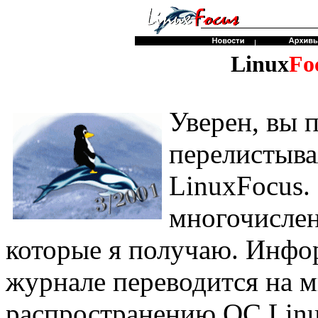
Linux
Fo
Уверен, вы 
перелистыва
LinuxFocus.
многочислен
которые я получаю. Инфор
журнале переводится на м
распространению ОС Linu