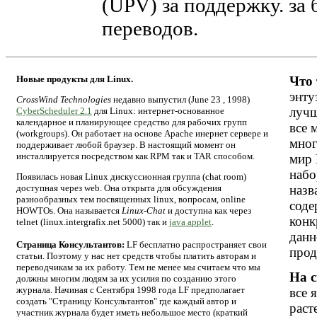
(UPV) за поддержку. за 
переводов.
Новые продукты для Linux.
Что 
энту
CrossWind Technologies
недавно выпустил (June 23 , 1998)
лучш
CyberScheduler 2.1
для Linux: интернет-основанное
календарное и планирующее средство для рабочих групп
все 
(workgroups). Он работает на основе Apache инернет сервере и
мног
поддерживает любой браузер. В настоящий момент он
инсталлируется посредством как RPM так и TAR способом.
мир 
набо
Появилась новая Linux дискуссионная группа (chat room)
доступная через web. Она открыта для обсуждения
назв
разнообразных тем посвященных linux, вопросам, online
соде
HOWTOs. Она называется
Linux-Chat
и доступна как через
конк
telnet (linux.intergrafix.net 5000) так и
java applet
.
данн
Страница Консультантов:
LF бесплатно распространяет свои
прод
статьи. Поэтому у нас нет средств чтобы платить авторам и
переводчикам за их работу. Тем не менее мы считаем что мы
На с
должны многим людям за их усилия по созданию этого
журнала. Начиная с Сентября 1998 года LF предполагает
все 
создать "Страницу Консультантов" где каждый автор и
раст
участник журнала будет иметь небольшое место (краткий