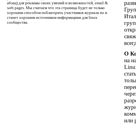
разв
абзац) для рекламы своих умений и возможностей, email &
web pages. Мы считаем что эта страница будет не только
Груп
хорошим способом поблагорить участников журнала но и
Итал
станет хорошим источником информациии для linux
груп
сообщества.
откр
свяж
всег
О К
на н
Linu
стат
толь
пере
чере
разр
журн
комм
или 