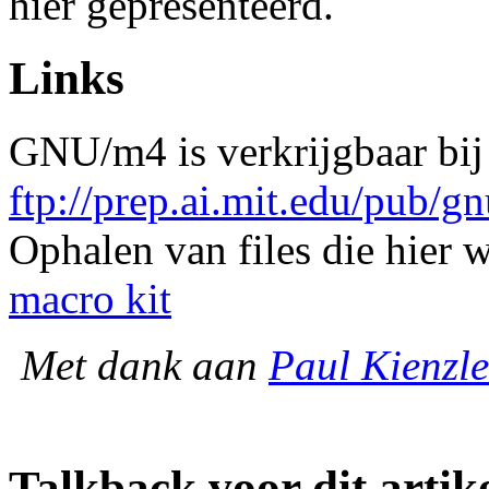
hier gepresenteerd.
Links
GNU/m4 is verkrijgbaar bij
ftp://prep.ai.mit.edu/pub/g
Ophalen van files die hier
macro kit
Met dank aan
Paul Kienzle
Talkback voor dit artik