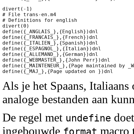
divert(-1)

# File trans-en.m4

# Definitions for english

divert(0)

define({_ANGLAIS_},{English})dnl

define({_FRANCAIS_},{French})dnl

define({_ITALIEN_},{Spanish})dnl

define({_ESPAGNOL_},{Italian})dnl

define({_ALLEMAND_},{German})dnl

define({_WEBMASTER_},{John Perr})dnl

define({_MAINTENEUR_},{Page maintained by _W
Als je het Spaans, Italiaans
analoge bestanden aan kunn
De regel met
doet
undefine
ingebouwde
macro t
format