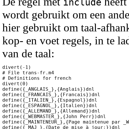
De regel met
heeft 
include
wordt gebruikt om een ander
hier gebruikt om taal-afhank
kop- en voet regels, in te l
van de taal:
divert(-1)

# File trans-fr.m4

# Definitions for french

divert(0)

define({_ANGLAIS_},{Anglais})dnl

define({_FRANCAIS_},{Francais})dnl

define({_ITALIEN_},{Espagnol})dnl

define({_ESPAGNOL_},{Italien})dnl

define({_ALLEMAND_},{Allemand})dnl

define({_WEBMASTER_},{John Perr})dnl

define({_MAINTENEUR_},{Page maintenue par _W