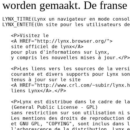
worden gemaakt. De franse 
LYNX_TITRE(Lynx un navigateur en mode consol
LYNX_ENTETE(Un site pour les utilisateurs de
   <P>Visitez le

   <A HREF="http://lynx.browser.org/">

   site officiel de lynx</A>

   pour plus d'informations sur Lynx,

   y compris les nouvelles mises à jour.</P>

   <P>Les liens vers les sources de la versi
   courante et divers supports pour Lynx son
   tenus à jour sur le site

   <A HREF="http://www.crl.com/~subir/lynx.h
   liens Lynx</A>.</P>

   <P>Lynx est distribue dans le cadre de la
   (General Public License - GPL)

   sans restriction sur son utilisation ni s
   Les mentions des droits de reproduction d
   et GNU GPL, "COPYING", sont inclus dans l
   l'arborescence de la distribution. Lynx e