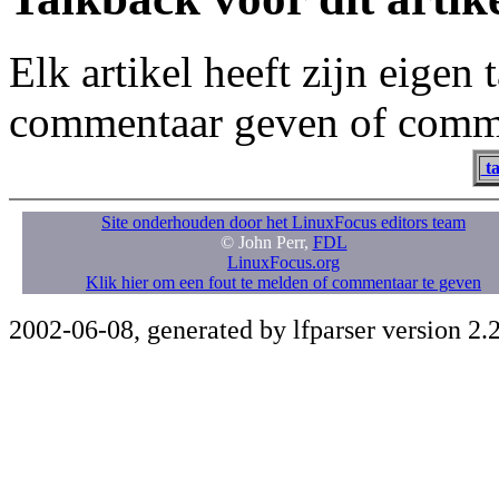
Elk artikel heeft zijn eigen
commentaar geven of comme
ta
Site onderhouden door het LinuxFocus editors team
© John Perr,
FDL
LinuxFocus.org
Klik hier om een fout te melden of commentaar te geven
2002-06-08, generated by lfparser version 2.