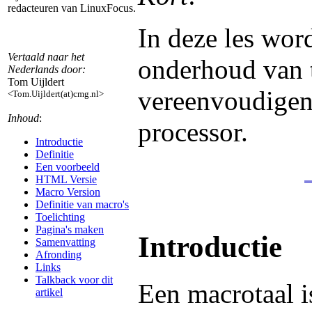
redacteuren van LinuxFocus.
In deze les wor
Vertaald naar het
onderhoud van 
Nederlands door:
Tom Uijldert
vereenvoudigen
<Tom.Uijldert(at)cmg.nl>
Inhoud
:
processor.
Introductie
Definitie
Een voorbeeld
HTML Versie
Macro Version
Definitie van macro's
Toelichting
Pagina's maken
Introductie
Samenvatting
Afronding
Links
Talkback voor dit
Een macrotaal i
artikel