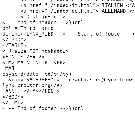
      <a href="./index-it.html">_ITALIEN_</A
      <a href="./index-de.html">_ALLEMAND_</
      <TD align=left>

<!-- end of header -->})dnl

dnl # Third macro

define({LYNX_PIED},{<!-- Start of footer -->

</TBODY>

</TABLE>

<HR size="0" noshadow>

<FONT SIZE=-2>

<EM>_MAINTENEUR_.<BR>

_MAJ_

esyscmd(date +%d/%m/%y)

- &copy <A HREF="mailto:webmaster@lynx.brows
lynx.browser.org</A>

_ANNEE_</EM></FONT>

</BODY>

</HTML>
