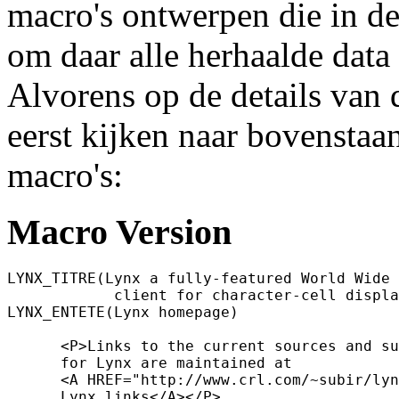
macro's ontwerpen die in 
om daar alle herhaalde data 
Alvorens op de details van 
eerst kijken naar bovensta
macro's:
Macro Version
LYNX_TITRE(Lynx a fully-featured World Wide 
            client for character-cell displa
LYNX_ENTETE(Lynx homepage)

      <P>Links to the current sources and su
      for Lynx are maintained at

      <A HREF="http://www.crl.com/~subir/lyn
      Lynx links</A></P>
