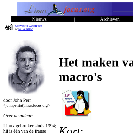
Nieuws
|
Archieven
Convert to GutenPalm
or
to PalmDoc
Het maken va
macro's
door John Perr
<johnperr(at)linuxfocus.org>
Over de auteur:
Linux gebruiker sinds 1994;
Kort
:
hij is één van de franse