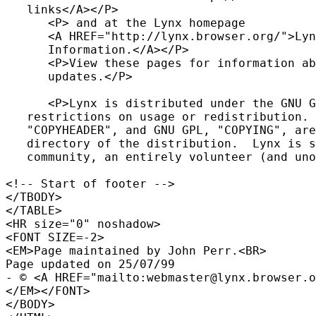
   links</A></P>

      <P> and at the Lynx homepage

      <A HREF="http://lynx.browser.org/">Lyn
      Information.</A></P>

      <P>View these pages for information ab
      updates.</P>

      <P>Lynx is distributed under the GNU G
   restrictions on usage or redistribution. 
   "COPYHEADER", and GNU GPL, "COPYING", are
   directory of the distribution.  Lynx is s
   community, an entirely volunteer (and uno
<!-- Start of footer -->

</TBODY>

</TABLE>

<HR size="0" noshadow>

<FONT SIZE=-2>

<EM>Page maintained by John Perr.<BR>

Page updated on 25/07/99

- © <A HREF="mailto:webmaster@lynx.browser.o
</EM></FONT>

</BODY>
