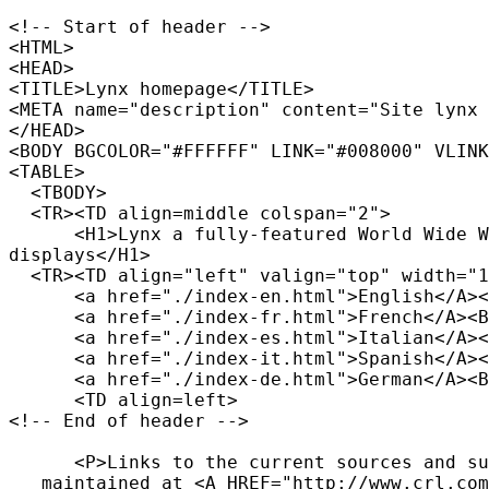
<!-- Start of header -->

<HTML>

<HEAD>

<TITLE>Lynx homepage</TITLE>

<META name="description" content="Site lynx 
</HEAD>

<BODY BGCOLOR="#FFFFFF" LINK="#008000" VLINK
<TABLE>

  <TBODY>

  <TR><TD align=middle colspan="2">

      <H1>Lynx a fully-featured World Wide W
displays</H1>

  <TR><TD align="left" valign="top" width="1
      <a href="./index-en.html">English</A><
      <a href="./index-fr.html">French</A><B
      <a href="./index-es.html">Italian</A><
      <a href="./index-it.html">Spanish</A><
      <a href="./index-de.html">German</A><B
      <TD align=left>

<!-- End of header -->

      <P>Links to the current sources and su
   maintained at <A HREF="http://www.crl.com