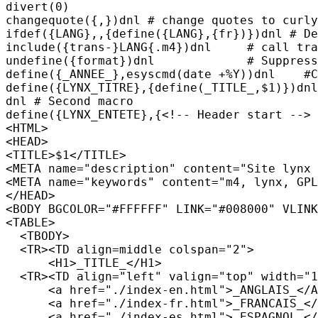
divert(0)

changequote({,})dnl # change quotes to curly
ifdef({LANG},,{define({LANG},{fr})})dnl # De
include({trans-}LANG{.m4})dnl	  # call translation file

undefine({format})dnl		  # Suppress the format definition

define({_ANNEE_},esyscmd(date +%Y))dnl 	  #Current year

define({LYNX_TITRE},{define(_TITLE_,$1)})dnl
dnl # Second macro

define({LYNX_ENTETE},{<!-- Header start -->

<HTML>

<HEAD>

<TITLE>$1</TITLE>

<META name="description" content="Site lynx 
<META name="keywords" content="m4, lynx, GPL
</HEAD>

<BODY BGCOLOR="#FFFFFF" LINK="#008000" VLINK
<TABLE>

  <TBODY>

  <TR><TD align=middle colspan="2">

      <H1>_TITLE_</H1>

  <TR><TD align="left" valign="top" width="1
      <a href="./index-en.html">_ANGLAIS_</A
      <a href="./index-fr.html">_FRANCAIS_</
      <a href="./index-es.html">_ESPAGNOL_</