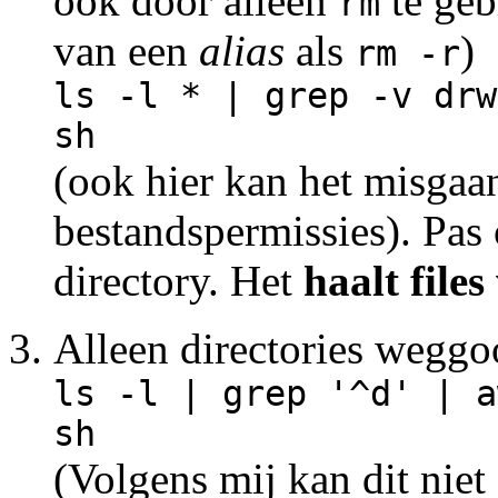
ook door alleen
te geb
rm
van een
alias
als
)
rm -r
ls -l * | grep -v drw
sh
(ook hier kan het misgaa
bestandspermissies). Pas
directory. Het
haalt files
Alleen directories weggo
ls -l | grep '^d' | a
sh
(Volgens mij kan dit nie