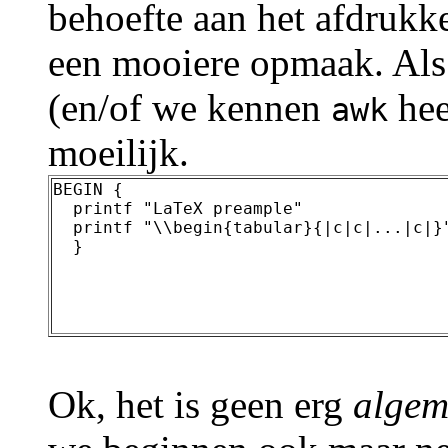
behoefte aan het afdruk
een mooiere opmaak. Als 
(en/of we kennen
hee
awk
moeilijk.
BEGIN {

  printf "LaTeX preample"

  printf "\\begin{tabular}{|c|c|...|c|}"
Ok, het is geen erg
algem