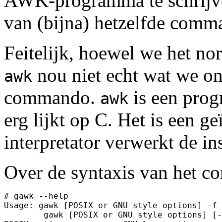
AWK-programma te schrijven
van (bijna) hetzelfde comm
Feitelijk, hoewel we het n
nou niet echt wat we on
awk
commando.
is een prog
awk
erg lijkt op C. Het is een ge
interpretator verwerkt de ins
Over de syntaxis van het c
# gawk --help

Usage: gawk [POSIX or GNU style options] -f 
        gawk [POSIX or GNU style options] [-