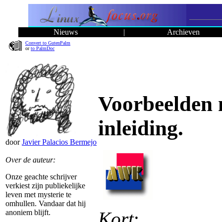
Nieuws
|
Archieven
Convert to GutenPalm
or
to PalmDoc
Voorbeelden 
inleiding.
door
Javier Palacios Bermejo
Over de auteur:
Onze geachte schrijver
verkiest zijn publiekelijke
leven met mysterie te
omhullen. Vandaar dat hij
Kort
:
anoniem blijft.