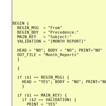
BEGIN {

  BEGIN_MSG  = "From"

  BEGIN_BDY  = "Precedence:"

  MAIN_KEY   = "Subject:"

  VALIDATION = "[MONTH REPORT]"

  HEAD = "NO"; BODY = "NO"; PRINT="NO"

  OUT_FILE = "Month_Reports"

  }

  {

  if ($1 == BEGIN_MSG) {

    HEAD = "YES"; BODY = "NO"; PRINT="NO
    }

  if ($1 == MAIN_KEY) {

    if ($2 == VALIDATION) {

      PRINT = "YES"
