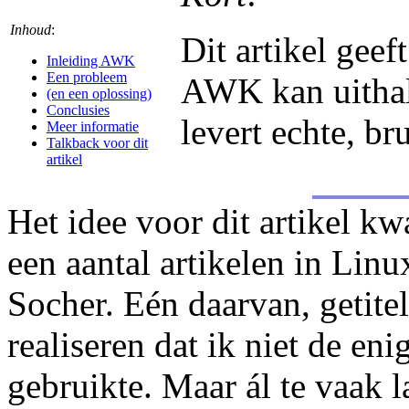
Inhoud
:
Dit artikel geeft
Inleiding AWK
Een probleem
AWK kan uithal
(en een oplossing)
Conclusies
levert echte, b
Meer informatie
Talkback voor dit
artikel
Het idee voor dit artikel k
een aantal artikelen in Linu
Socher. Eén daarvan, getite
realiseren dat ik niet de e
gebruikte. Maar ál te vaak l