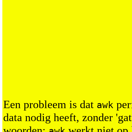
Een probleem is dat
perf
awk
data nodig heeft, zonder 'ga
woorden:
werkt niet o
awk