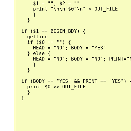
      $1 = ""; $2 = ""

      print "\n\n"$0"\n" > OUT_FILE

      }

    }

  if ($1 == BEGIN_BDY) {

    getline

    if ($0 == "") {

      HEAD = "NO"; BODY = "YES"

    } else {

      HEAD = "NO"; BODY = "NO"; PRINT="N
      }

    }

  if (BODY == "YES" && PRINT == "YES") {
    print $0 >> OUT_FILE

    }

  }