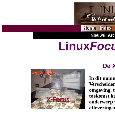
Nieuws
Arc
Linux
Foc
De 
In dit num
Verscheiden
omgeving, t
toekomst ku
onderwerp 
aflevering