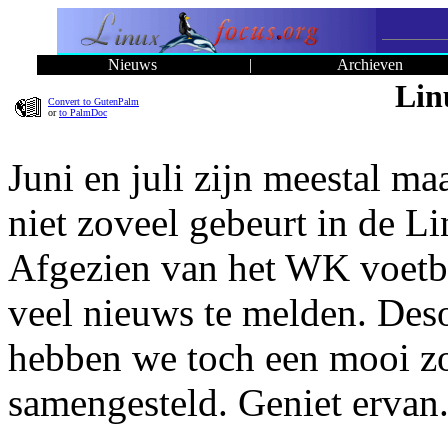
Nieuws
|
Archieven
Lin
Convert to GutenPalm
or
to PalmDoc
Juni en juli zijn meestal m
niet zoveel gebeurt in de L
Afgezien van het WK voetbal
veel nieuws te melden. De
hebben we toch een mooi 
samengesteld. Geniet ervan