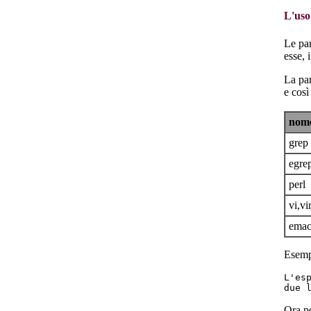
L'uso
Le par
esse, 
La par
e così
nom
grep
egre
perl
vi,vi
emac
Esemp
L'esp
Ora po