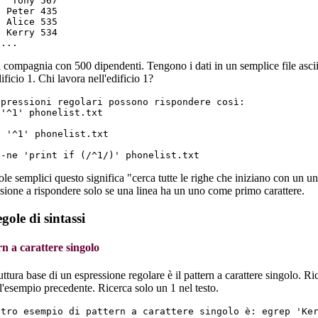
  Tony 567

 Peter 435

 Alice 535

 Kerry 534

 compagnia con 500 dipendenti. Tengono i dati in un semplice file asci
dificio 1. Chi lavora nell'edificio 1?
spressioni regolari possono rispondere così:

'^1' phonelist.txt

 '^1' phonelist.txt

ole semplici questo significa "cerca tutte le righe che iniziano con un uno
sione a rispondere solo se una linea ha un uno come primo carattere.
gole di sintassi
rn a carattere singolo
uttura base di un espressione regolare è il pattern a carattere singolo. R
ll'esempio precedente. Ricerca solo un 1 nel testo.