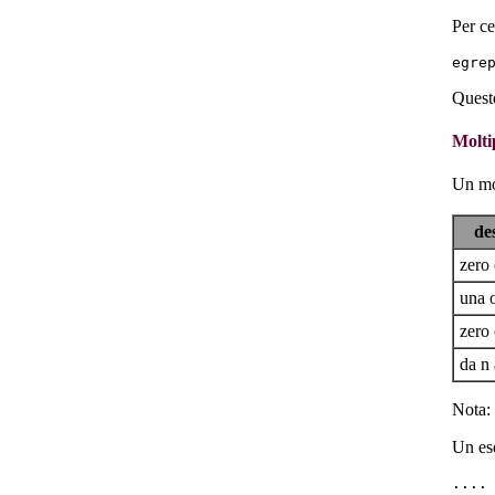
Per ce
Questo
Molti
Un mol
de
zero 
una o
zero 
da n 
Nota: 
Un ese
....
