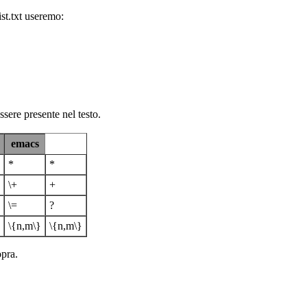
st.txt useremo:
sere presente nel testo.
emacs
*
*
\+
+
\=
?
\{n,m\}
\{n,m\}
opra.