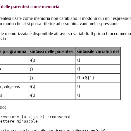
 delle parentesi come memoria
entesi usate come memoria non cambiano il modo in cui un ' espressione
in modo che ci si possa riferire ad esso più avanti nell'espressione.
te memorizzata è disponibile attraverso variabili. Il primo blocco memori
 via.
e programma
sintassi delle parentesi
sintassile variabili del
\(\)
\1
p
()
\1
()
\1 o ${1}
m,vile,elvis
\(\)
\1
s
\(\)
\1
io:
ressione [a-z][a-z] riconscerà

ssiamo usare la variabile per ricercare pattern come 'otto':