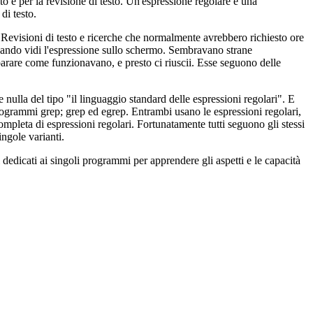
sto e per la revisione di testo. Un'espressione regolare è una
di testo.
. Revisioni di testo e ricerche che normalmente avrebbero richiesto ore
uando vidi l'espressione sullo schermo. Sembravano strane
mparare come funzionavano, e presto ci riuscii. Esse seguono delle
nulla del tipo "il linguaggio standard delle espressioni regolari". E
programmi grep; grep ed egrep. Entrambi usano le espressioni regolari,
ompleta di espressioni regolari. Fortunatamente tutti seguono gli stessi
ingole varianti.
 dedicati ai singoli programmi per apprendere gli aspetti e le capacità