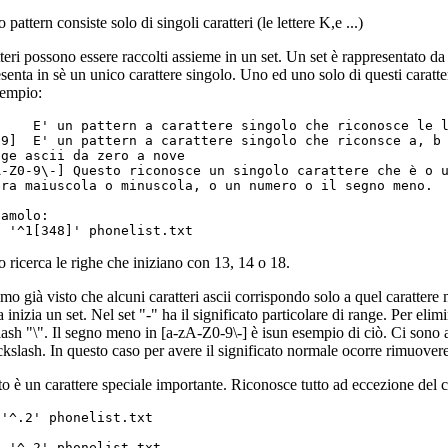
 pattern consiste solo di singoli caratteri (le lettere K,e ...)
tteri possono essere raccolti assieme in un set. Un set è rappresentato da
senta in sè un unico carattere singolo. Uno ed uno solo di questi caratteri
sempio:
]    E' un pattern a carattere singolo che riconosce le l
-9]  E' un pattern a carattere singolo che riconsce a, b 
ge ascii da zero a nove

A-Z0-9\-] Questo riconosce un singolo carattere che è o u
era maiuscola o minuscola, o un numero o il segno meno.

amolo:

 ricerca le righe che iniziano con 13, 14 o 18.
o già visto che alcuni caratteri ascii corrispondo solo a quel carattere 
 inizia un set. Nel set "-" ha il significato particolare di range. Per elimi
ash "\". Il segno meno in [a-zA-Z0-9\-] è isun esempio di ciò. Ci sono a
kslash. In questo caso per avere il significato normale ocorre rimuovere
to è un carattere speciale importante. Riconosce tutto ad eccezione del 
'^.2' phonelist.txt
