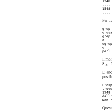
1248 
....

1548 
Per tr
grep
o usa
grep 
o

egrep
o

Il mol
Signif
E' anc
possib
L'esp
trove
1548 
dall'
Questo