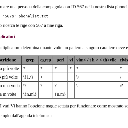
rcare una persona della compagnia con ID 567 nella nostra lista phoneli
 ricerca le rige con 567 a fine riga.
plicatori
tiplicatore determina quante volte un pattern a singolo carattere deve es
scrizione
grep
egrep
perl
vi
vim< / t h > < th>vile
elvis
o più volte
*
*
*
*
*
*
 più volte
\{1,\}
+
+
\+
\+
o una volta
\?
?
?
\=
\?
a m volte
\{n,m\}
{n,m}
I vari Vi hanno l'opzione magic settata per funzionare come mostrato s
mpio dall'agenda telefonica: