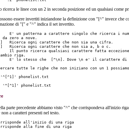
 ricerca le linee con un 2 in seconda posizione ed un qualsiasi come pr
possono essere invertiti iniziandone la definizione con "[^" invece che co
azione di "[" e "^" indica il set invertito.
]    E' un patterna a carattere singolo che ricerca i num
 da zero a nove. 

9]   Ricerca ogni carattere che non sia una cifra.

c]   Ricerca ogni carattere che non sia a, b o c.

     Il punto ricerca qualsiasi carattere fatta eccezione
ambio riga. 

     E' lo stesso che  [^\n]. Dove \n e' il carattere di 
cercare tutte le righe che non iniziano con un 1 possiamo
'^[^1]' phonelist.txt

re
lla parte precedente abbiamo visto "^" che corrispondeva all'inizio riga
e non a caratteri presenti nel testo.
rrisponde all'inizio di una riga
