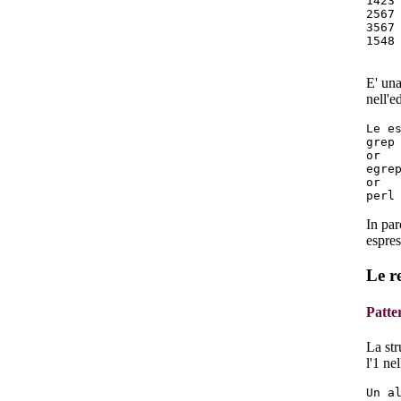
1423 
2567 
3567 
1548 
E' una
nell'e
Le e
grep 
or

egrep
or

In par
espres
Le re
Patte
La str
l'1 ne