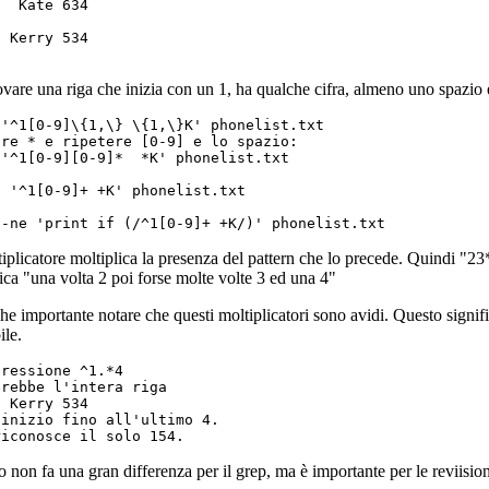
  Kate 634

 Kerry 534

ovare una riga che inizia con un 1, ha qualche cifra, almeno uno spazio
 '^1[0-9]\{1,\} \{1,\}K' phonelist.txt

re * e ripetere [0-9] e lo spazio:

'^1[0-9][0-9]*  *K' phonelist.txt

 '^1[0-9]+ +K' phonelist.txt

tiplicatore moltiplica la presenza del pattern che lo precede. Quindi "
ica "una volta 2 poi forse molte volte 3 ed una 4"
he importante notare che questi moltiplicatori sono avidi. Questo signifi
ile.
ressione ^1.*4

rebbe l'intera riga 

 Kerry 534

inizio fino all'ultimo 4.

 non fa una gran differenza per il grep, ma è importante per le reviisioni 