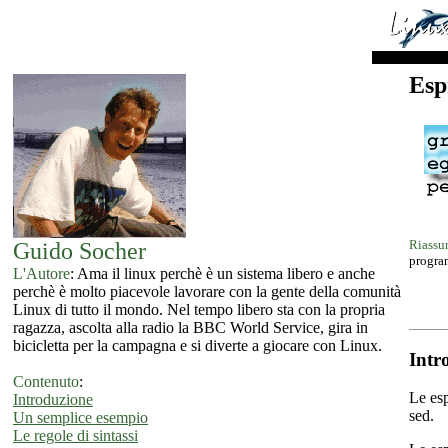
Esp
Riassu
Guido Socher
program
L'Autore
: Ama il linux perchè è un sistema libero e anche
perchè è molto piacevole lavorare con la gente della comunità
Linux di tutto il mondo. Nel tempo libero sta con la propria
ragazza, ascolta alla radio la BBC World Service, gira in
bicicletta per la campagna e si diverte a giocare con Linux.
Intr
Contenuto
:
Le esp
Introduzione
sed.
Un semplice esempio
Le regole di sintassi