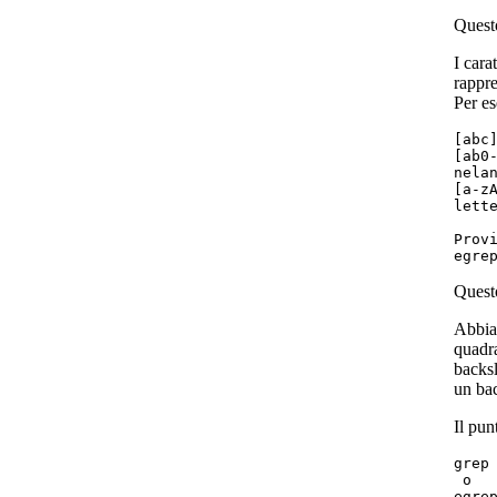
Questo
I cara
rappre
Per e
[abc
[ab0
nelan
[a-z
lett
Provi
Questo
Abbiam
quadra
backsl
un bac
Il pun
grep 
 o
