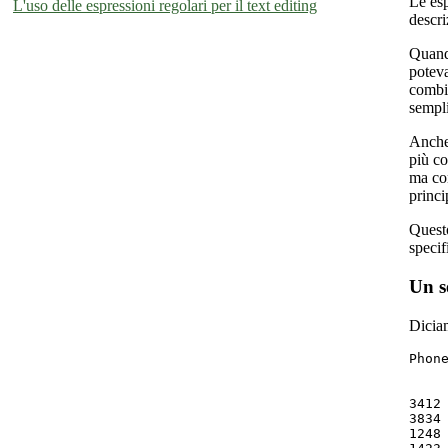
Le esp
L'uso delle espressioni regolari per il text editing
descri
Quando
poteva
combin
sempli
Anche 
più co
ma con
princi
Questo
specif
Un s
Diciam
Phone
     
     
3412 
3834 
1248 