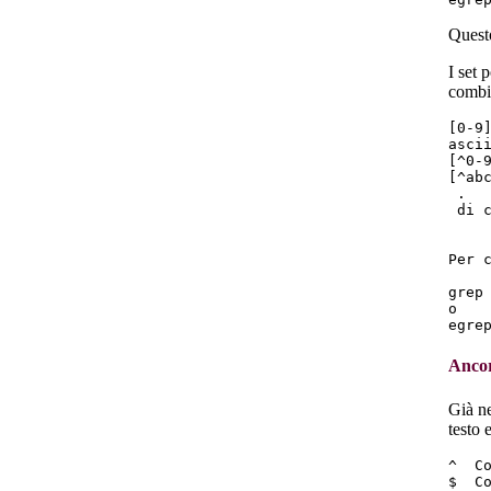
Questo
I set 
combin
[0-9
ascii
[^0-
[^ab
 .  
 di c
    
Per 
grep 
o

Anco
Già ne
testo 
^  Co