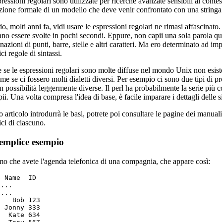
ressioni regolari sono utilizzate per ricerche avanzate sensibili al conte
zione formale di un modello che deve venir confrontato con una stringa 
, molti anni fa, vidi usare le espressioni regolari ne rimasi affascinato
no essere svolte in pochi secondi. Eppure, non capii una sola parola q
azioni di punti, barre, stelle e altri caratteri. Ma ero determinato ad i
ci regole di sintassi.
se le espressioni regolari sono molte diffuse nel mondo Unix non esiste 
me se ci fossero molti dialetti diversi. Per esempio ci sono due tipi di 
 possibilità leggermente diverse. Il perl ha probabilmente la serie più c
pii. Una volta compresa l'idea di base, è facile imparare i dettagli delle s
 articolo introdurrà le basi, potrete poi consultare le pagine dei manuali
ici di ciascuno.
emplice esempio
o che avete l'agenda telefonica di una compagnia, che appare così:
 Name  ID

...

...

   Bob 123

 Jonny 333

  Kate 634
