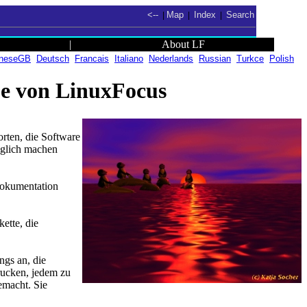
<--
Map
Index
Search
|
|
|
|
About LF
ineseGB
Deutsch
Francais
Italiano
Nederlands
Russian
Turkce
Polish
e von LinuxFocus
rten, die Software
änglich machen
 Dokumentation
ette, die
ngs an, die
rucken, jedem zu
emacht. Sie