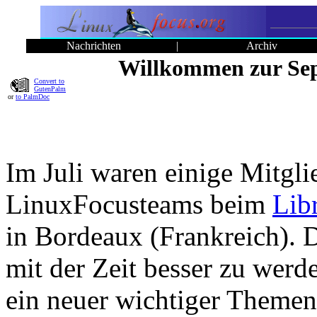
Nachrichten
|
Archiv
Willkommen zur Sep
Convert to
GutenPalm
or
to PalmDoc
Im Juli waren einige Mitgli
LinuxFocusteams beim
Lib
in Bordeaux (Frankreich). D
mit der Zeit besser zu werd
ein neuer wichtiger Themen