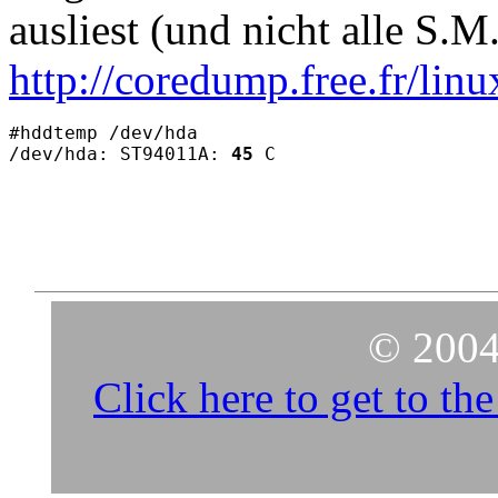
ausliest (und nicht alle S.M
http://coredump.free.fr/li
#hddtemp /dev/hda

/dev/hda: ST94011A: 
45
© 2004
Click here to get to t