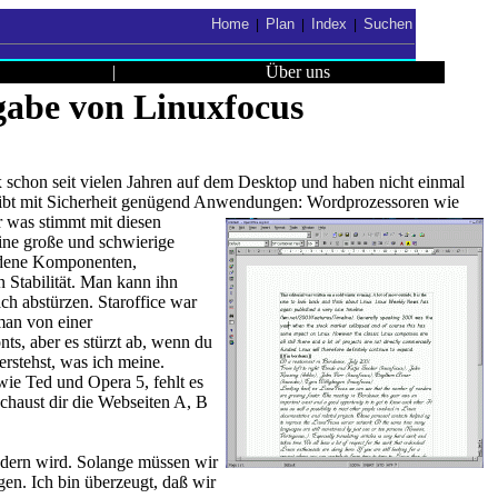
Home
Plan
Index
Suchen
|
|
|
|
Über uns
abe von Linuxfocus
schon seit vielen Jahren auf dem Desktop und haben nicht einmal
s gibt mit Sicherheit genügend Anwendungen: Wordprozessoren wie
r was stimmt mit diesen
 eine große und schwierige
iedene Komponenten,
n Stabilität. Man kann ihn
ch abstürzen. Staroffice war
man von einer
ts, aber es stürzt ab, wenn du
erstehst, was ich meine.
ie Ted und Opera 5, fehlt es
chaust dir die Webseiten A, B
ändern wird. Solange müssen wir
en. Ich bin überzeugt, daß wir