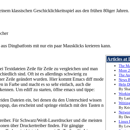
, einem klassischen Geschicklichkeitsspiel aus den frühen 80iger Jahren.
ocher
 aus Dingbatfonts mit nur ein paar Mausklicks kreieren kann.
Articles at
The M
ei Textdateien Zeile für Zeile zu vergleichen und man
More 2
hiedlich sind. Oft ist es allerdings schwierig zu
The An
iner Zeile geändert wurden. Hier kommt Emacs diff mode
News B
en in Farbe und macht es so sehr einfach, auch die
Help D
By Sha
kennen. Um ediff zu starten, öffne emacs und tippe:
Workin
By Lar
eiden Dateien ein, bei denen du den Unterschied wissen
Writin
Popup, das erscheint und springe einfach mit den Tasten n
By Kri
Networ
By Dav
rtreiber. Für Schwarz/Weiß-Laserdrucker und die meisten
Linux 
ionen über Druckertreiber finden. Für gängige
By Lew