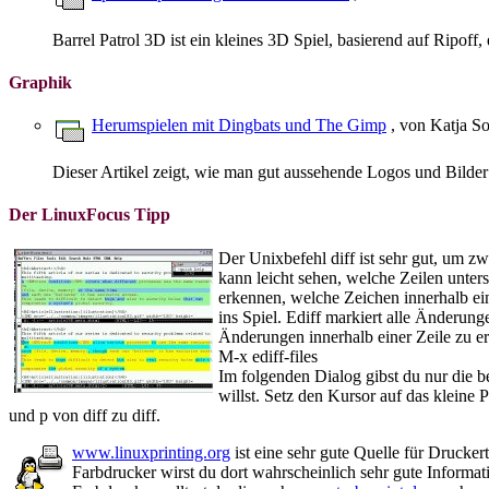
Barrel Patrol 3D ist ein kleines 3D Spiel, basierend auf Ripoff
Graphik
Herumspielen mit Dingbats und The Gimp
, von Katja S
Dieser Artikel zeigt, wie man gut aussehende Logos und Bilder
Der LinuxFocus Tipp
Der Unixbefehl diff ist sehr gut, um zw
kann leicht sehen, welche Zeilen untersc
erkennen, welche Zeichen innerhalb e
ins Spiel. Ediff markiert alle Änderung
Änderungen innerhalb einer Zeile zu er
M-x ediff-files
Im folgenden Dialog gibst du nur die b
willst. Setz den Kursor auf das kleine 
und p von diff zu diff.
www.linuxprinting.org
ist eine sehr gute Quelle für Drucke
Farbdrucker wirst du dort wahrscheinlich sehr gute Informat