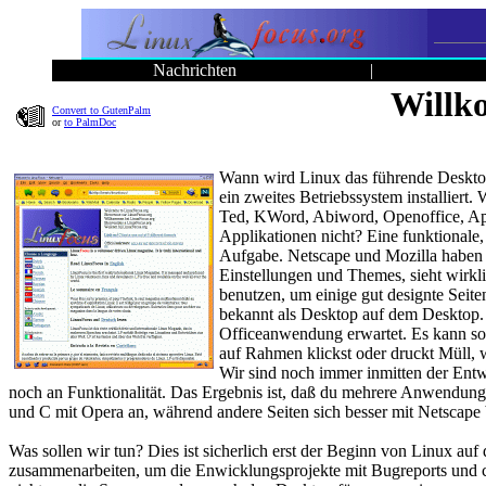
Nachrichten
|
Willk
Convert to GutenPalm
or
to PalmDoc
Wann wird Linux das führende Desktop
ein zweites Betriebssystem installier
Ted, KWord, Abiword, Openoffice, App
Applikationen nicht? Eine funktionale, 
Aufgabe. Netscape und Mozilla haben e
Einstellungen und Themes, sieht wirkli
benutzen, um einige gut designte Seite
bekannt als Desktop auf dem Desktop. 
Officeanwendung erwartet. Es kann soga
auf Rahmen klickst oder druckt Müll, w
Wir sind noch immer inmitten der Entw
noch an Funktionalität. Das Ergebnis ist, daß du mehrere Anwendung
und C mit Opera an, während andere Seiten sich besser mit Netscape b
Was sollen wir tun? Dies ist sicherlich erst der Beginn von Linux auf
zusammenarbeiten, um die Enwicklungsprojekte mit Bugreports und cod