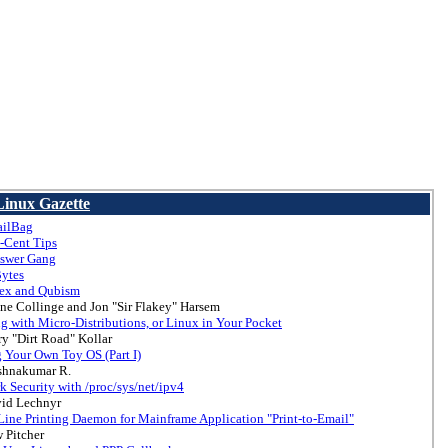
 Linux Gazette
ailBag
-Cent Tips
swer Gang
ytes
ex and Qubism
ne Collinge and Jon "Sir Flakey" Harsem
g with Micro-Distributions, or Linux in Your Pocket
ry "Dirt Road" Kollar
g Your Own Toy OS (Part I)
shnakumar R.
k Security with /proc/sys/net/ipv4
id Lechnyr
Line Printing Daemon for Mainframe Application "Print-to-Email"
 Pitcher