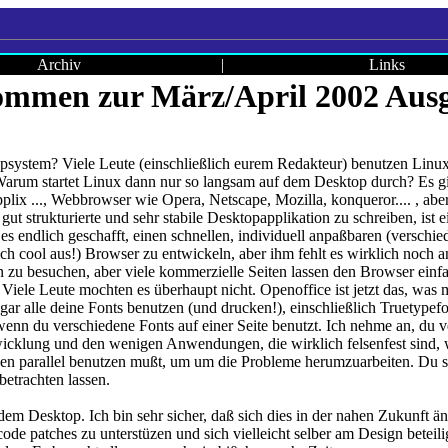
Archiv
|
Links
ommen zur März/April 2002 Ausg
system? Viele Leute (einschließlich eurem Redakteur) benutzen Linux 
t. Warum startet Linux dann nur so langsam auf dem Desktop durch? E
lix ...,
Webbrowser wie Opera, Netscape, Mozilla, konqueror.... , abe
gut strukturierte und sehr stabile Desktopapplikation zu schreiben, ist
s endlich geschafft, einen schnellen, individuell anpaßbaren (versch
ch cool aus!) Browser zu entwickeln, aber ihm fehlt es wirklich noch a
n zu besuchen, aber viele kommerzielle Seiten lassen den Browser einfa
Viele Leute mochten es überhaupt nicht. Openoffice ist jetzt das, was 
r alle deine Fonts benutzen (und drucken!), einschließlich Truetypefon
enn du verschiedene Fonts auf einer Seite benutzt. Ich nehme an, du v
icklung und den wenigen Anwendungen, die wirklich felsenfest sind, w
en parallel benutzen mußt, um um die Probleme herumzuarbeiten. Du s
etrachten lassen.
 dem Desktop. Ich bin sehr sicher, daß sich dies in der nahen Zukunft 
e patches zu unterstüzen und sich vielleicht selber am Design beteilig