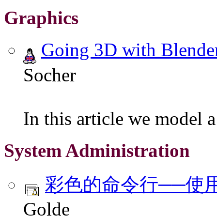
Graphics
Going 3D with Blende
Socher
In this article we model 
System Administration
彩色的命令行──使用 
Golde