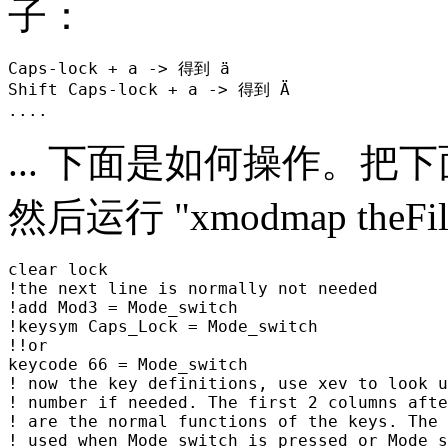
子：
Caps-lock + a -> 得到 ä

Shift Caps-lock + a -> 得到 Ä

... 下面是如何操作。
然后运行 "xmodmap theFil
clear lock

!the next line is normally not needed

!add Mod3 = Mode_switch

!keysym Caps_Lock = Mode_switch

!!or

keycode 66 = Mode_switch

! now the key definitions, use xev to look u
! number if needed. The first 2 columns afte
! are the normal functions of the keys. The 
! used when Mode_switch is pressed or Mode_s