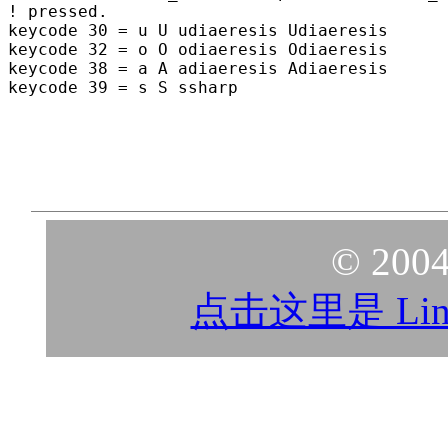
! pressed.

keycode 30 = u U udiaeresis Udiaeresis

keycode 32 = o O odiaeresis Odiaeresis

keycode 38 = a A adiaeresis Adiaeresis

© 2004
点击这里是 Lin